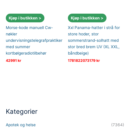
Kjøp i butikken >
Kjøp i butikken >
Morse-kode manuell Cw-
Xxl Panama-hatter i strå for
nøkler
store hoder, stor
undervisningstelegrafpraktiker
sommerstrand-solhatt med
med summer
stor bred brem UV (XL XXL,
kortbølgeradiotilbehør
båndbeige)
42991
kr
1781822073179
kr
Kategorier
Apotek og helse
(7364)