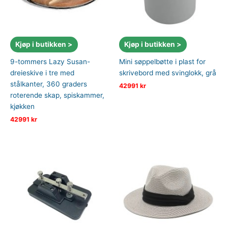
Kjøp i butikken >
Kjøp i butikken >
9-tommers Lazy Susan-
Mini søppelbøtte i plast for
dreieskive i tre med
skrivebord med svinglokk, grå
stålkanter, 360 graders
42991
kr
roterende skap, spiskammer,
kjøkken
42991
kr