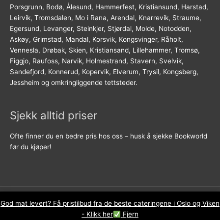
Porsgrunn, Bodø, Ålesund, Hammerfest, Kristiansund, Harstad,
Leirvik, Tromsdalen, Mo i Rana, Arendal, Knarrevik, Straume,
Egersund, Levanger, Steinkjer, Stjørdal, Molde, Notodden,
Askøy, Grimstad, Mandal, Korsvik, Kongsvinger, Råholt,
Vennesla, Drøbak, Skien, Kristiansand, Lillehammer, Tromsø,
Figgjo, Raufoss, Narvik, Holmestrand, Stavern, Svelvik,
Sandefjord, Konnerud, Kopervik, Elverum, Trysil, Kongsberg,
Jessheim og omkringliggende tettsteder.
Sjekk alltid priser
Ofte finner du en bedre pris hos oss – husk å sjekke Bookworld
før du kjøper!
God mat levert? Få pristilbud fra de beste cateringene i Oslo og Viken
Kopirett © 2026
Bookworld.no
- Org.nr. 921 615 426
- Klikk her
Fjern