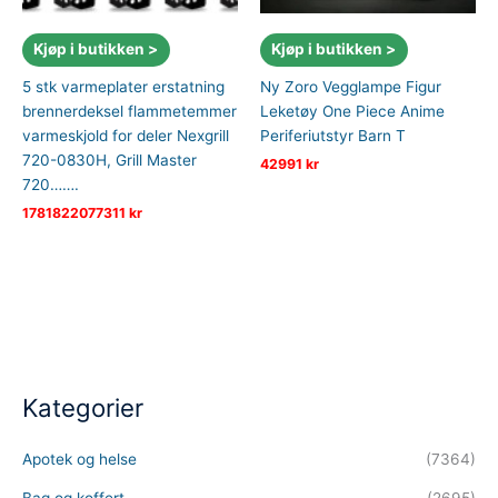
Kjøp i butikken >
Kjøp i butikken >
5 stk varmeplater erstatning
Ny Zoro Vegglampe Figur
brennerdeksel flammetemmer
Leketøy One Piece Anime
varmeskjold for deler Nexgrill
Periferiutstyr Barn T
720-0830H, Grill Master
42991
kr
720…….
1781822077311
kr
Kategorier
Apotek og helse
(7364)
Bag og koffert
(2695)