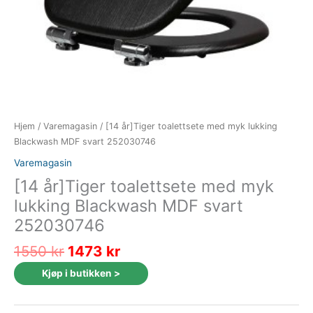
Hjem
/
Varemagasin
/ [14 år]Tiger toalettsete med myk lukking
Blackwash MDF svart 252030746
Varemagasin
[14 år]Tiger toalettsete med myk
lukking Blackwash MDF svart
252030746
Opprinnelig
Nåværende
1550
kr
1473
kr
pris
pris
Kjøp i butikken >
var:
er:
1550 kr.
1473 kr.