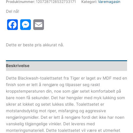
Produktnummer:
1207287128532733171
Kategori:
Varemagasin
Del nå!
Facebook
Messenger
Email
Dette er beste pris akkurat nå.
Beskrivelse
Dette Blackwash-toalettsetet fra Tiger er laget av MDF med en
finish som er lett å rengjøre og tilpasser seg raskt
kroppstemperaturen din, noe som gjør setet komfortabelt på
bare noen få sekunder. Det har hengsler med myk lukking som
sikrer at lokket og setet lukkes stille. Toalettsetet er
motstandsdyktig mot riper, misfarging og aggressive
rengjøringsmidler. Det er lett å rengjøre fordi det ikke har noen
vanskelig tilgjengelige vinkler. Det leveres med
monteringsmateriell. Dette toalettsetet vil være et utmerket