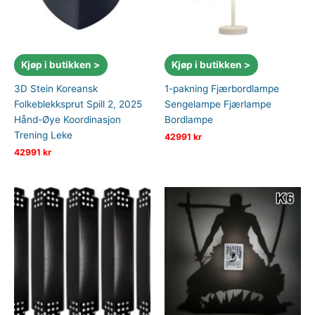
Kjøp i butikken >
Kjøp i butikken >
3D Stein Koreansk
1-pakning Fjærbordlampe
Folkeblekksprut Spill 2, 2025
Sengelampe Fjærlampe
Hånd-Øye Koordinasjon
Bordlampe
Trening Leke
42991
kr
42991
kr