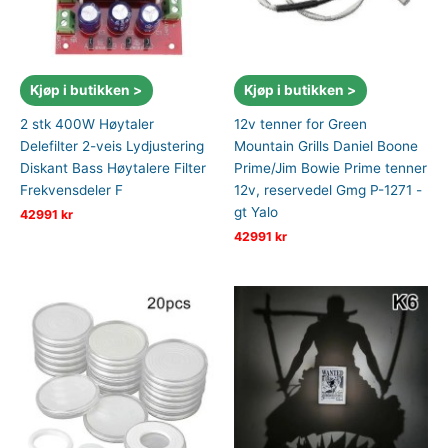
Kjøp i butikken >
Kjøp i butikken >
2 stk 400W Høytaler
12v tenner for Green
Delefilter 2-veis Lydjustering
Mountain Grills Daniel Boone
Diskant Bass Høytalere Filter
Prime/Jim Bowie Prime tenner
Frekvensdeler F
12v, reservedel Gmg P-1271 -
gt Yalo
42991
kr
42991
kr