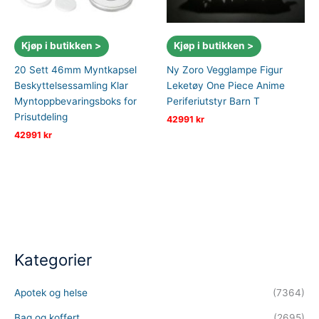
Kjøp i butikken >
Kjøp i butikken >
20 Sett 46mm Myntkapsel
Ny Zoro Vegglampe Figur
Beskyttelsessamling Klar
Leketøy One Piece Anime
Myntoppbevaringsboks for
Periferiutstyr Barn T
Prisutdeling
42991
kr
42991
kr
Kategorier
Apotek og helse
(7364)
Bag og koffert
(2695)