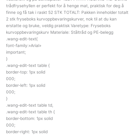
trådfrysehyllen er perfekt for å henge mat, praktisk for deg å
finne og få tak i raskt 52 STK TOTALT: Pakken inneholder totalt
2 stk fryseboks kurvoppbevaringskurver, nok til at du kan
erstatte og bruke, veldig praktisk Varetype: Fryseboks
kurvoppbevaringskurv Materiale: Ståltråd og PE-belegg
.wang-edit-text{
font-family:»Arial»
important;
}
.wang-edit-text table {
border-top: 1px solid
000;
border-left: 1px solid
000;
}
.wang-edit-text table td,
.wang-edit-text table th {
border-bottom: 1px solid
000;
border-right: 1px solid