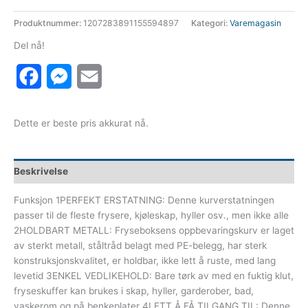
Produktnummer:
1207283891155594897
Kategori:
Varemagasin
Del nå!
Facebook
Messenger
Email
Dette er beste pris akkurat nå.
Beskrivelse
Funksjon 1PERFEKT ERSTATNING: Denne kurverstatningen
passer til de fleste frysere, kjøleskap, hyller osv., men ikke alle
2HOLDBART METALL: Fryseboksens oppbevaringskurv er laget
av sterkt metall, ståltråd belagt med PE-belegg, har sterk
konstruksjonskvalitet, er holdbar, ikke lett å ruste, med lang
levetid 3ENKEL VEDLIKEHOLD: Bare tørk av med en fuktig klut,
fryseskuffer kan brukes i skap, hyller, garderober, bad,
vaskerom og på benkeplater 4LETT Å FÅ TILGANG TIL: Denne