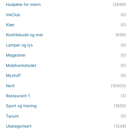
Hudpleie for menn
(2699)
InkClub
(0)
Klær
(0)
Kosttilskudd og mat
(656)
Lamper og lys
(0)
Magasiner
(0)
Mobilverkstedet
(0)
Mystuff
(0)
Norli
(10000)
Restaurant 1
(3)
Sport og trening
(1839)
Tanum
(0)
Ukategorisert
(1248)