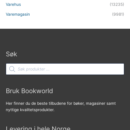
Varehus
(13235)
Varemagasin
(9981)
Søk
Products
search
Bruk Bookworld
Her finner du de beste tilbudene for bøker, magasiner samt
nyttige kvalitetsprodukter.
Levering i hele Norge