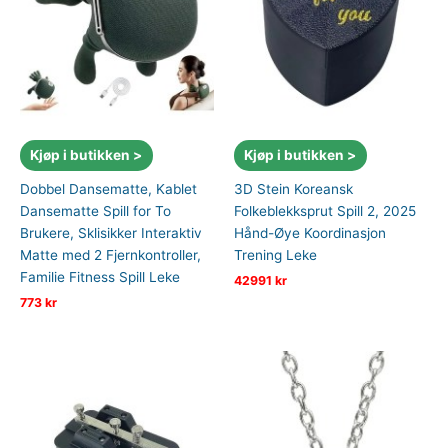
Kjøp i butikken >
Kjøp i butikken >
Dobbel Dansematte, Kablet
3D Stein Koreansk
Dansematte Spill for To
Folkeblekksprut Spill 2, 2025
Brukere, Sklisikker Interaktiv
Hånd-Øye Koordinasjon
Matte med 2 Fjernkontroller,
Trening Leke
Familie Fitness Spill Leke
42991
kr
773
kr