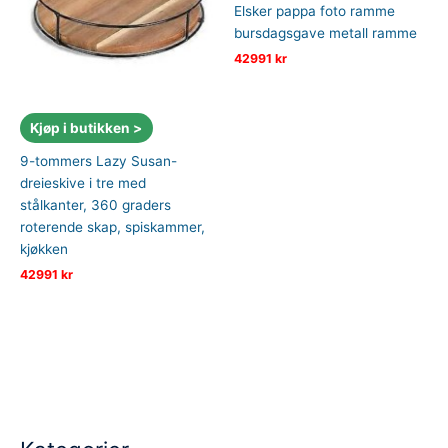
Elsker pappa foto ramme
bursdagsgave metall ramme
42991
kr
Kjøp i butikken >
9-tommers Lazy Susan-
dreieskive i tre med
stålkanter, 360 graders
roterende skap, spiskammer,
kjøkken
42991
kr