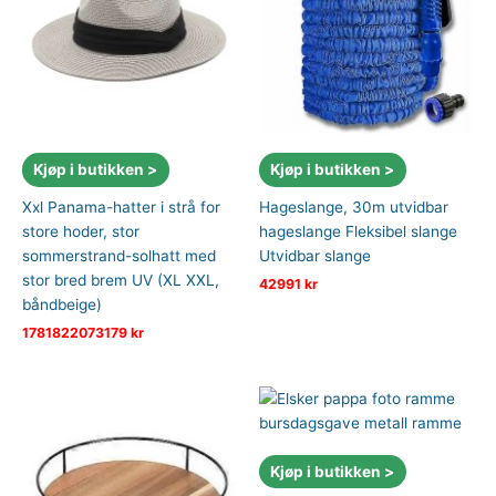
Kjøp i butikken >
Kjøp i butikken >
Xxl Panama-hatter i strå for
Hageslange, 30m utvidbar
store hoder, stor
hageslange Fleksibel slange
sommerstrand-solhatt med
Utvidbar slange
stor bred brem UV (XL XXL,
42991
kr
båndbeige)
1781822073179
kr
Kjøp i butikken >