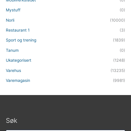
Mystuff
(0)
Norli
(10000)
Restaurant 1
(3)
Sport og trening
(1839)
Tanum
(0)
Ukategorisert
(1248)
Varehus
(13235)
Varemagasin
(9981)
Søk