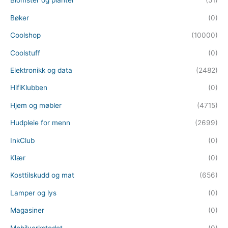
Blomster og planter
(51)
Bøker
(0)
Coolshop
(10000)
Coolstuff
(0)
Elektronikk og data
(2482)
HifiKlubben
(0)
Hjem og møbler
(4715)
Hudpleie for menn
(2699)
InkClub
(0)
Klær
(0)
Kosttilskudd og mat
(656)
Lamper og lys
(0)
Magasiner
(0)
Mobilverkstedet
(0)