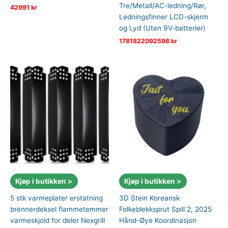
Tre/Metall/AC-ledning/Rør,
42991
kr
Ledningsfinner LCD-skjerm
og Lyd (Uten 9V-batterier)
1781822092596
kr
Kjøp i butikken >
Kjøp i butikken >
5 stk varmeplater erstatning
3D Stein Koreansk
brennerdeksel flammetemmer
Folkeblekksprut Spill 2, 2025
varmeskjold for deler Nexgrill
Hånd-Øye Koordinasjon