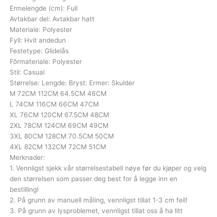
Ermelengde (cm): Full
Avtakbar del: Avtakbar hatt
Materiale: Polyester
Fyll: Hvit andedun
Festetype: Glidelås
Fôrmateriale: Polyester
Stil: Casual
Størrelse: Lengde: Bryst: Ermer: Skulder
M 72CM 112CM 64.5CM 46CM
L 74CM 116CM 66CM 47CM
XL 76CM 120CM 67.5CM 48CM
2XL 78CM 124CM 69CM 49CM
3XL 80CM 128CM 70.5CM 50CM
4XL 82CM 132CM 72CM 51CM
Merknader:
1. Vennligst sjekk vår størrelsestabell nøye før du kjøper og velg
den størrelsen som passer deg best for å legge inn en
bestilling!
2. På grunn av manuell måling, vennligst tillat 1-3 cm feil!
3. På grunn av lysproblemet, vennligst tillat oss å ha litt