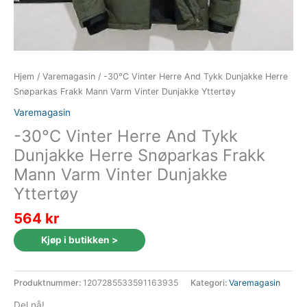
Hjem
/
Varemagasin
/ -30°C Vinter Herre And Tykk Dunjakke Herre
Snøparkas Frakk Mann Varm Vinter Dunjakke Yttertøy
Varemagasin
-30°C Vinter Herre And Tykk
Dunjakke Herre Snøparkas Frakk
Mann Varm Vinter Dunjakke
Yttertøy
564
kr
Kjøp i butikken >
Produktnummer:
1207285533591163935
Kategori:
Varemagasin
Del nå!