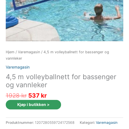
Hjem
/
Varemagasin
/ 4,5 m volleyballnett for bassenger og
vannleker
Varemagasin
4,5 m volleyballnett for bassenger
og vannleker
Opprinnelig
Nåværende
1928
kr
537
kr
pris
pris
Kjøp i butikken >
var:
er:
1928 kr.
537 kr.
Produktnummer:
1207280559724172568
Kategori:
Varemagasin