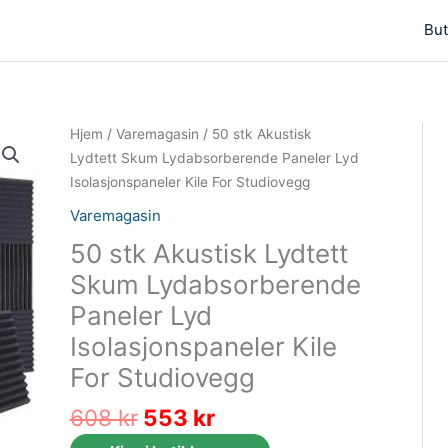
But
Hjem
/
Varemagasin
/ 50 stk Akustisk
Lydtett Skum Lydabsorberende Paneler Lyd
Isolasjonspaneler Kile For Studiovegg
Varemagasin
50 stk Akustisk Lydtett
Skum Lydabsorberende
Paneler Lyd
Isolasjonspaneler Kile
For Studiovegg
Opprinnelig
Nåværende
608
kr
553
kr
pris
pris