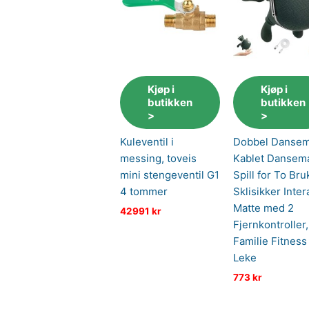
Kjøp i
Kjøp i
butikken
butikken
>
>
Kuleventil i
Dobbel Dansem
messing, toveis
Kablet Dansem
mini stengeventil G1
Spill for To Bru
4 tommer
Sklisikker Inter
Matte med 2
42991
kr
Fjernkontroller,
Familie Fitness 
Leke
773
kr