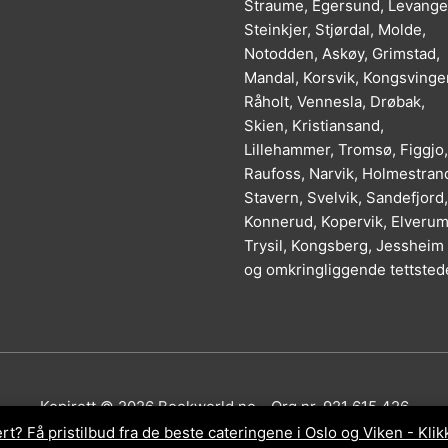
Straume, Egersund, Levange
Steinkjer, Stjørdal, Molde,
Notodden, Askøy, Grimstad,
Mandal, Korsvik, Kongsvinger
Råholt, Vennesla, Drøbak,
Skien, Kristiansand,
Lillehammer, Tromsø, Figgjo,
Raufoss, Narvik, Holmestran
Stavern, Svelvik, Sandefjord,
Konnerud, Kopervik, Elverum
Trysil, Kongsberg, Jessheim
og omkringliggende tettsted
Kopirett © 2026
Bookworld.no
- Org.nr. 921 615 426
rt? Få pristilbud fra de beste cateringene i Oslo og Viken - Klik