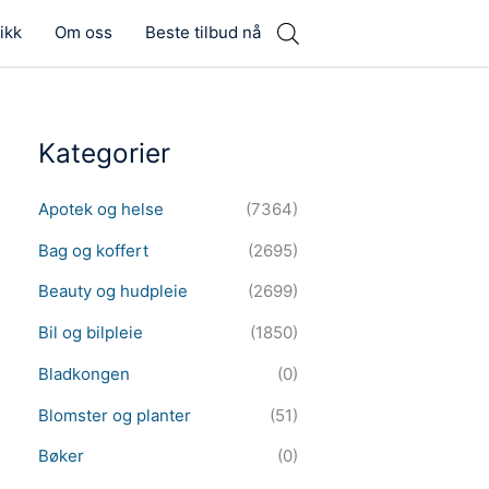
ikk
Om oss
Beste tilbud nå
Kategorier
Apotek og helse
(7364)
Bag og koffert
(2695)
Beauty og hudpleie
(2699)
Bil og bilpleie
(1850)
Bladkongen
(0)
Blomster og planter
(51)
Bøker
(0)