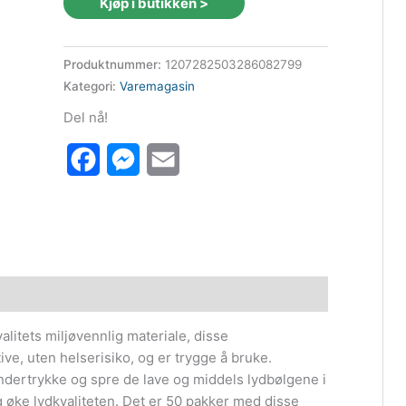
Kjøp i butikken >
var:
er:
608 kr.
553 kr.
Produktnummer:
1207282503286082799
Kategori:
Varemagasin
Del nå!
Facebook
Messenger
Email
alitets miljøvennlig materiale, disse
e, uten helserisiko, og er trygge å bruke.
dertrykke og spre de lave og middels lydbølgene i
 øke lydkvaliteten. Det er 50 pakker med disse