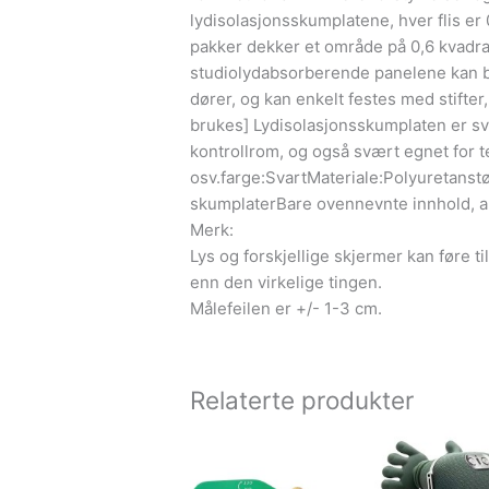
lydisolasjonsskumplatene, hver flis er
pakker dekker et område på 0,6 kvadrat
studiolydabsorberende panelene kan br
dører, og kan enkelt festes med stifter,
brukes] Lydisolasjonsskumplaten er svæ
kontrollrom, og også svært egnet for te
osv.farge:SvartMateriale:Polyuretanst
skumplaterBare ovennevnte innhold, an
Merk:
Lys og forskjellige skjermer kan føre ti
enn den virkelige tingen.
Målefeilen er +/- 1-3 cm.
Relaterte produkter