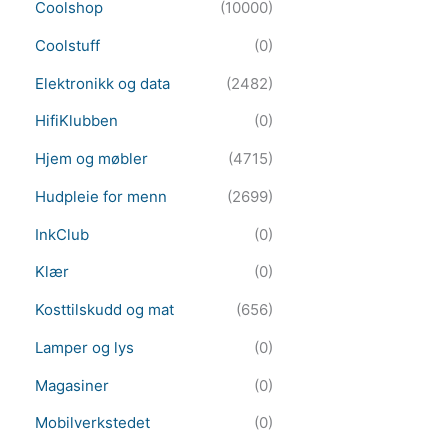
Coolshop
(10000)
Coolstuff
(0)
Elektronikk og data
(2482)
HifiKlubben
(0)
Hjem og møbler
(4715)
Hudpleie for menn
(2699)
InkClub
(0)
Klær
(0)
Kosttilskudd og mat
(656)
Lamper og lys
(0)
Magasiner
(0)
Mobilverkstedet
(0)