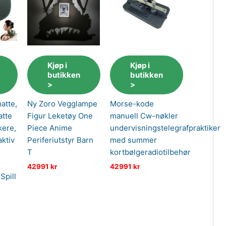
Kjøp i
Kjøp i
butikken
butikken
>
>
atte,
Ny Zoro Vegglampe
Morse-kode
atte
Figur Leketøy One
manuell Cw-nøkler
kere,
Piece Anime
undervisningstelegrafpraktiker
aktiv
Periferiutstyr Barn
med summer
T
kortbølgeradiotilbehør
42991
kr
42991
kr
Spill