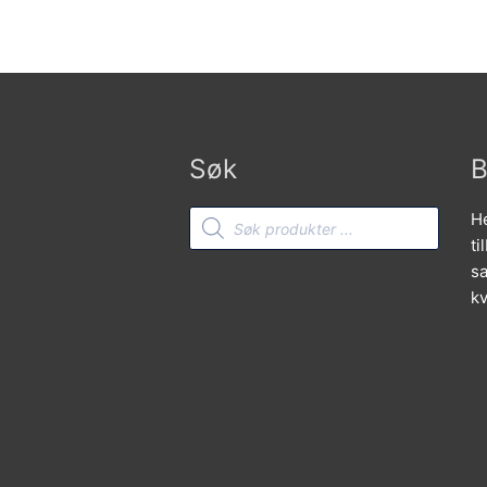
Søk
B
Products
He
search
ti
sa
kv