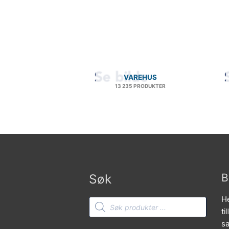
VAREHUS
13 235 PRODUKTER
Søk
B
He
Products
search
ti
sa