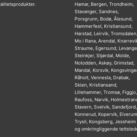
alitetsprodukter.
Hamar, Bergen, Trondheim,
Stavanger, Sandnes,
Porsgrunn, Bodø, Ålesund,
Hammerfest, Kristiansund,
Harstad, Leirvik, Tromsdalen
Mo i Rana, Arendal, Knarrevi
Straume, Egersund, Levange
Steinkjer, Stjørdal, Molde,
Notodden, Askøy, Grimstad,
Mandal, Korsvik, Kongsvinger
Råholt, Vennesla, Drøbak,
Skien, Kristiansand,
Lillehammer, Tromsø, Figgjo,
Raufoss, Narvik, Holmestran
Stavern, Svelvik, Sandefjord,
Konnerud, Kopervik, Elverum
Trysil, Kongsberg, Jessheim
og omkringliggende tettsted