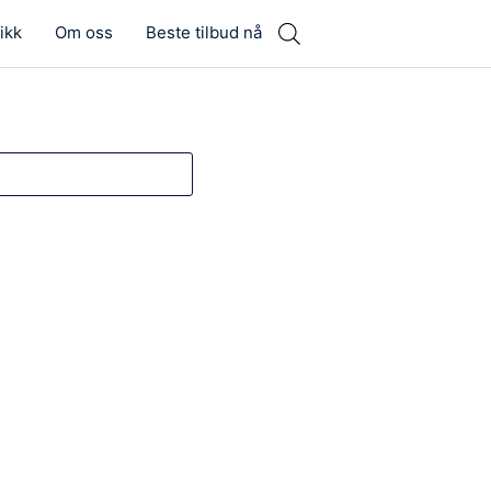
ikk
Om oss
Beste tilbud nå