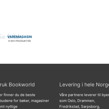
VAREMAGASIN
9 981 PRODUKTER
ruk Bookworld
Levering i hele Norg
r finner du de beste
Våre partnere leverer til bye
lbudene for bøker, magasiner
som Oslo, Drammen,
mt nyttige
Fredrikstad, Sarpsborg,