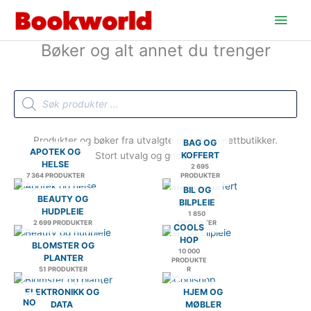
Hopp
Hov
rett
til
Bøker og alt annet du trenger
innholdet
Products
search
Produkter og bøker fra utvalgte og trygge nettbutikker.
BAG OG
APOTEK OG
Stort utvalg og gode priser.
KOFFERT
HELSE
2 695
7 364 PRODUKTER
PRODUKTER
BIL OG
BEAUTY OG
BILPLEIE
HUDPLEIE
1 850
2 699 PRODUKTER
PRODUKTER
COOLS
HOP
BLOMSTER OG
10 000
PLANTER
PRODUKTE
51 PRODUKTER
R
ELEKTRONIKK OG
HJEM OG
NO
DATA
MØBLER