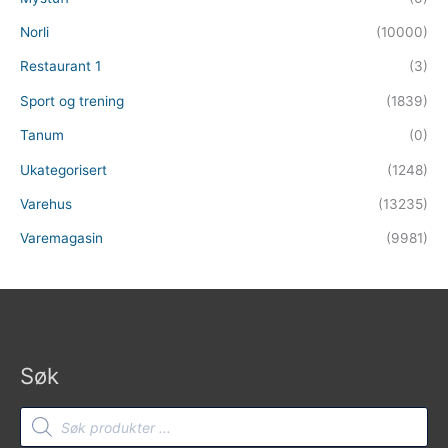
Norli
(10000)
Restaurant 1
(3)
Sport og trening
(1839)
Tanum
(0)
Ukategorisert
(1248)
Varehus
(13235)
Varemagasin
(9981)
Søk
Products
search