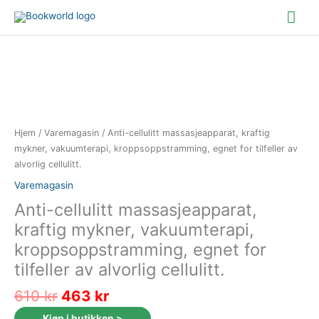
Hopp
Hov
rett
til
innholdet
Hjem
/
Varemagasin
/ Anti-cellulitt massasjeapparat, kraftig
mykner, vakuumterapi, kroppsoppstramming, egnet for tilfeller av
alvorlig cellulitt.
Varemagasin
Anti-cellulitt massasjeapparat,
kraftig mykner, vakuumterapi,
kroppsoppstramming, egnet for
tilfeller av alvorlig cellulitt.
Opprinnelig
Nåværende
610
kr
463
kr
pris
pris
Kjøp i butikken >