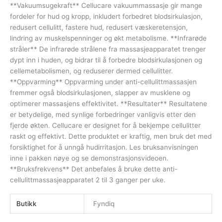
**Vakuumsugekraft** Cellucare vakuummassasje gir mange
fordeler for hud og kropp, inkludert forbedret blodsirkulasjon,
redusert cellulitt, fastere hud, redusert væskeretensjon,
lindring av muskelspenninger og økt metabolisme. **Infrarøde
stråler** De infrarøde strålene fra massasjeapparatet trenger
dypt inn i huden, og bidrar til å forbedre blodsirkulasjonen og
cellemetabolismen, og reduserer dermed cellulitter.
**Oppvarming** Oppvarming under anti-cellulittmassasjen
fremmer også blodsirkulasjonen, slapper av musklene og
optimerer massasjens effektivitet. **Resultater** Resultatene
er betydelige, med synlige forbedringer vanligvis etter den
fjerde økten. Cellucare er designet for å bekjempe cellulitter
raskt og effektivt. Dette produktet er kraftig, men bruk det med
forsiktighet for å unngå hudirritasjon. Les bruksanvisningen
inne i pakken nøye og se demonstrasjonsvideoen.
**Bruksfrekvens** Det anbefales å bruke dette anti-
cellulittmassasjeapparatet 2 til 3 ganger per uke.
Butikk
Fyndiq