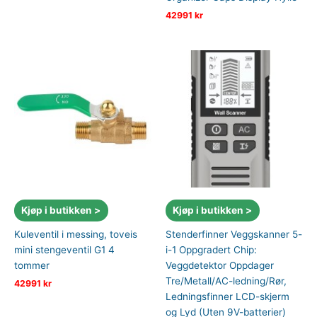
42991
kr
Kjøp i butikken >
Kjøp i butikken >
Kuleventil i messing, toveis
Stenderfinner Veggskanner 5-
mini stengeventil G1 4
i-1 Oppgradert Chip:
tommer
Veggdetektor Oppdager
Tre/Metall/AC-ledning/Rør,
42991
kr
Ledningsfinner LCD-skjerm
og Lyd (Uten 9V-batterier)