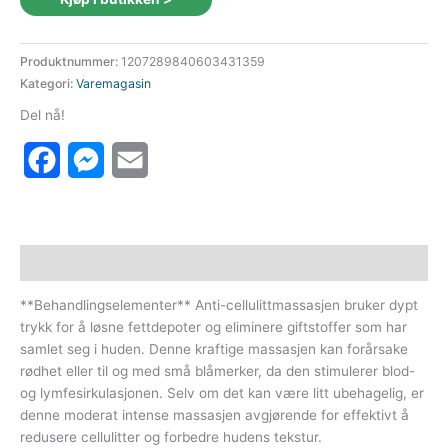
var:
er:
610 kr.
463 kr.
Produktnummer:
1207289840603431359
Kategori:
Varemagasin
Del nå!
Facebook
Messenger
Email
Beskrivelse
**Behandlingselementer** Anti-cellulittmassasjen bruker dypt
trykk for å løsne fettdepoter og eliminere giftstoffer som har
samlet seg i huden. Denne kraftige massasjen kan forårsake
rødhet eller til og med små blåmerker, da den stimulerer blod-
og lymfesirkulasjonen. Selv om det kan være litt ubehagelig, er
denne moderat intense massasjen avgjørende for effektivt å
redusere cellulitter og forbedre hudens tekstur.