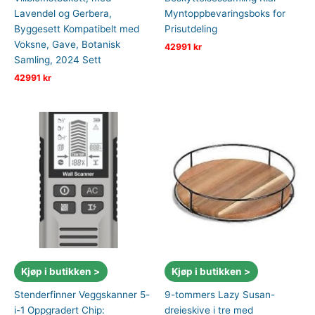
Lavendel og Gerbera,
Myntoppbevaringsboks for
Byggesett Kompatibelt med
Prisutdeling
Voksne, Gave, Botanisk
42991
kr
Samling, 2024 Sett
42991
kr
Kjøp i butikken >
Kjøp i butikken >
Stenderfinner Veggskanner 5-
9-tommers Lazy Susan-
i-1 Oppgradert Chip:
dreieskive i tre med