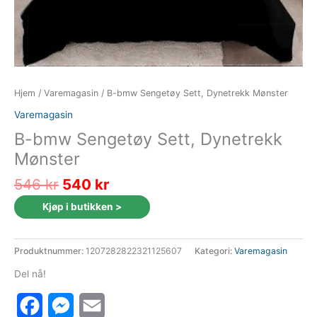
Hjem
/
Varemagasin
/ B-bmw Sengetøy Sett, Dynetrekk Mønster
Varemagasin
B-bmw Sengetøy Sett, Dynetrekk
Mønster
Opprinnelig
Nåværende
546
kr
540
kr
pris
pris
Kjøp i butikken >
var:
er:
546 kr.
540 kr.
Produktnummer:
1207282822321125607
Kategori:
Varemagasin
Del nå!
Facebook
Messenger
Email