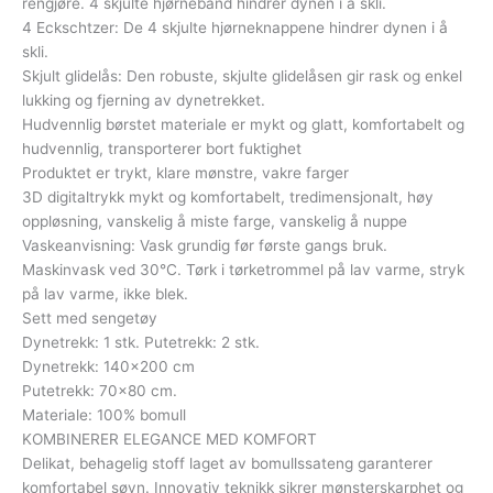
rengjøre. 4 skjulte hjørnebånd hindrer dynen i å skli.
4 Eckschtzer: De 4 skjulte hjørneknappene hindrer dynen i å
skli.
Skjult glidelås: Den robuste, skjulte glidelåsen gir rask og enkel
lukking og fjerning av dynetrekket.
Hudvennlig børstet materiale er mykt og glatt, komfortabelt og
hudvennlig, transporterer bort fuktighet
Produktet er trykt, klare mønstre, vakre farger
3D digitaltrykk mykt og komfortabelt, tredimensjonalt, høy
oppløsning, vanskelig å miste farge, vanskelig å nuppe
Vaskeanvisning: Vask grundig før første gangs bruk.
Maskinvask ved 30°C. Tørk i tørketrommel på lav varme, stryk
på lav varme, ikke blek.
Sett med sengetøy
Dynetrekk: 1 stk. Putetrekk: 2 stk.
Dynetrekk: 140×200 cm
Putetrekk: 70×80 cm.
Materiale: 100% bomull
KOMBINERER ELEGANCE MED KOMFORT
Delikat, behagelig stoff laget av bomullssateng garanterer
komfortabel søvn. Innovativ teknikk sikrer mønsterskarphet og