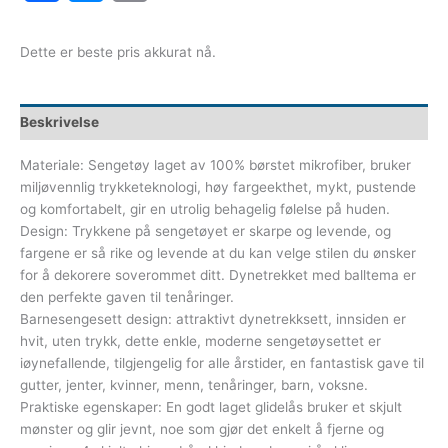
Dette er beste pris akkurat nå.
Beskrivelse
Materiale: Sengetøy laget av 100% børstet mikrofiber, bruker
miljøvennlig trykketeknologi, høy fargeekthet, mykt, pustende
og komfortabelt, gir en utrolig behagelig følelse på huden.
Design: Trykkene på sengetøyet er skarpe og levende, og
fargene er så rike og levende at du kan velge stilen du ønsker
for å dekorere soverommet ditt. Dynetrekket med balltema er
den perfekte gaven til tenåringer.
Barnesengesett design: attraktivt dynetrekksett, innsiden er
hvit, uten trykk, dette enkle, moderne sengetøysettet er
iøynefallende, tilgjengelig for alle årstider, en fantastisk gave til
gutter, jenter, kvinner, menn, tenåringer, barn, voksne.
Praktiske egenskaper: En godt laget glidelås bruker et skjult
mønster og glir jevnt, noe som gjør det enkelt å fjerne og