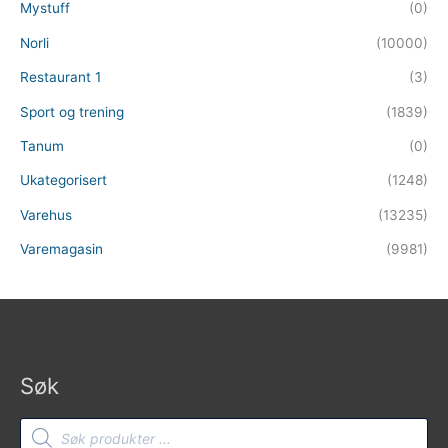
Mystuff
(0)
Norli
(10000)
Restaurant 1
(3)
Sport og trening
(1839)
Tanum
(0)
Ukategorisert
(1248)
Varehus
(13235)
Varemagasin
(9981)
Søk
Products
search