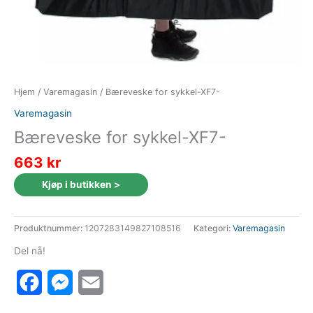
Hjem
/
Varemagasin
/ Bæreveske for sykkel-XF7-
Varemagasin
Bæreveske for sykkel-XF7-
663
kr
Kjøp i butikken >
Produktnummer:
1207283149827108516
Kategori:
Varemagasin
Del nå!
Facebook
Messenger
Email