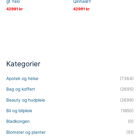
gt Yalo
QinhaiBY
42991
kr
42991
kr
Kategorier
Apotek og helse
(7364)
Bag og koffert
(2695)
Beauty og hudpleie
(2699)
Bil og bilpleie
(1850)
Bladkongen
(0)
Blomster og planter
(51)