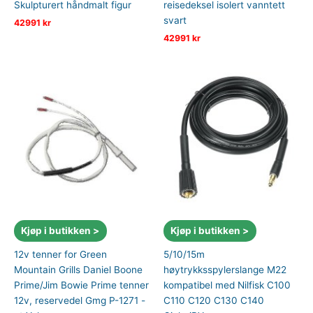
Skulpturert håndmalt figur
reisedeksel isolert vanntett
svart
42991
kr
42991
kr
Kjøp i butikken >
Kjøp i butikken >
12v tenner for Green
5/10/15m
Mountain Grills Daniel Boone
høytrykksspylerslange M22
Prime/Jim Bowie Prime tenner
kompatibel med Nilfisk C100
12v, reservedel Gmg P-1271 -
C110 C120 C130 C140