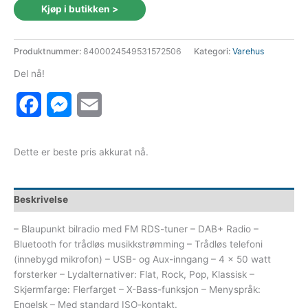
Kjøp i butikken >
Produktnummer:
8400024549531572506
Kategori:
Varehus
Del nå!
Facebook
Messenger
Email
Dette er beste pris akkurat nå.
Beskrivelse
– Blaupunkt bilradio med FM RDS-tuner – DAB+ Radio –
Bluetooth for trådløs musikkstrømming – Trådløs telefoni
(innebygd mikrofon) – USB- og Aux-inngang – 4 x 50 watt
forsterker – Lydalternativer: Flat, Rock, Pop, Klassisk –
Skjermfarge: Flerfarget – X-Bass-funksjon – Menyspråk:
Engelsk – Med standard ISO-kontakt.