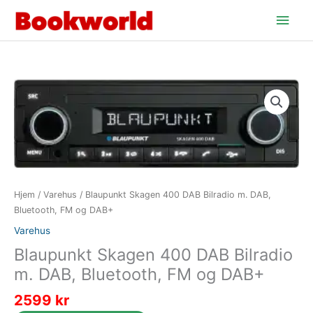
Hopp
Hov
rett
til
innholdet
Hjem
/
Varehus
/ Blaupunkt Skagen 400 DAB Bilradio m. DAB,
Bluetooth, FM og DAB+
Varehus
Blaupunkt Skagen 400 DAB Bilradio
m. DAB, Bluetooth, FM og DAB+
2599
kr