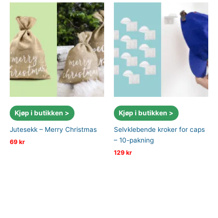
Kjøp i butikken >
Kjøp i butikken >
Jutesekk – Merry Christmas
Selvklebende kroker for caps
– 10-pakning
69
kr
129
kr