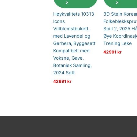
>
>
Høykvalitets 10313
3D Stein Korea
Icons
Folkeblekkspru
Villblomstbukett,
Spill 2, 2025 H
med Lavendel og
Øye Koordinasj
Gerbera, Byggesett
Trening Leke
Kompatibelt med
42991
kr
Voksne, Gave,
Botanisk Samling,
2024 Sett
42991
kr