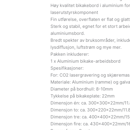
Høy kvalitet bikakebord i aluminium f
laserutstyrskomponent
Fin utførelse, overflaten er flat og glatt
Sterk og stabil, egnet for et stort arb
aluminiumsbord.
Bredt spekter av bruksområder, inklude
lysdiffusjon, luftstrøm og mye mer.
Pakken inkluderer:
1 x Aluminium bikake-arbeidsbord
Spesifikasjoner:
For: CO2 lasergravering og skjæremas
Materiale: Aluminium (ramme) og galvan
Diameter på bordhull: 8-10mm
Tykkelse på bikakeplate: 22mm
Dimensjon én: ca. 300x300x22mm/11.
Dimensjon to: ca. 300x220x22mm/11.
Dimensjon tre: ca. 400x400x22mm/15
Dimensjon fire: ca. 430x400x22mm/16.