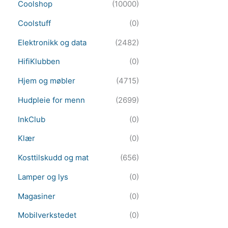
Coolshop
(10000)
Coolstuff
(0)
Elektronikk og data
(2482)
HifiKlubben
(0)
Hjem og møbler
(4715)
Hudpleie for menn
(2699)
InkClub
(0)
Klær
(0)
Kosttilskudd og mat
(656)
Lamper og lys
(0)
Magasiner
(0)
Mobilverkstedet
(0)