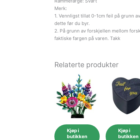
Rammefarge: Svart
Merk:
1. Vennligst tillat 0-1cm feil på grunn 
dette før du byr.
2. På grunn av forskjellen mellom forsk
faktiske fargen på varen. Takk
Relaterte produkter
Kjøp i
Kjøp i
butikken
butikken