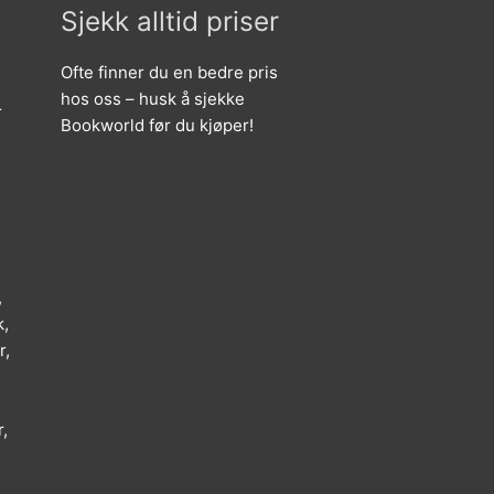
Sjekk alltid priser
Ofte finner du en bedre pris
hos oss – husk å sjekke
r
Bookworld før du kjøper!
,
k,
r,
,