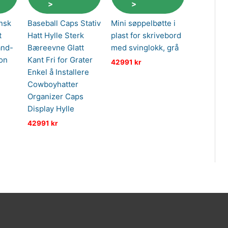
>
>
nsk
Baseball Caps Stativ
Mini søppelbøtte i
t
Hatt Hylle Sterk
plast for skrivebord
ånd-
Bæreevne Glatt
med svinglokk, grå
on
Kant Fri for Grater
42991
kr
Enkel å Installere
Cowboyhatter
Organizer Caps
Display Hylle
42991
kr