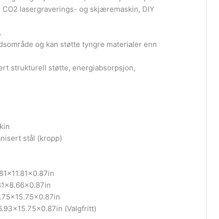
or CO2 lasergraverings- og skjæremaskin, DIY
.
eidsområde og kan støtte tyngre materialer enn
rt strukturell støtte, energiabsorpsjon,
kin
isert stål (kropp)
81×11.81×0.87in
81×8.66×0.87in
.75×15.75×0.87in
93×15.75×0.87in (Valgfritt)