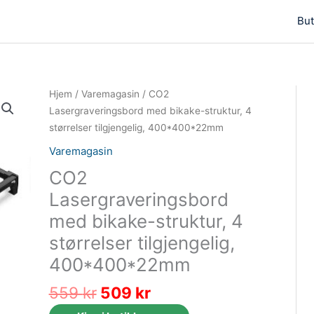
But
Hjem
/
Varemagasin
/ CO2
Lasergraveringsbord med bikake-struktur, 4
størrelser tilgjengelig, 400*400*22mm
Varemagasin
CO2
Lasergraveringsbord
med bikake-struktur, 4
størrelser tilgjengelig,
400*400*22mm
Opprinnelig
Nåværende
559
kr
509
kr
pris
pris