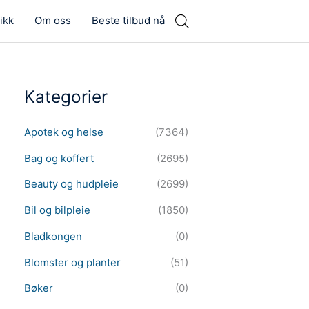
ikk
Om oss
Beste tilbud nå
Kategorier
Apotek og helse
(7364)
Bag og koffert
(2695)
Beauty og hudpleie
(2699)
Bil og bilpleie
(1850)
Bladkongen
(0)
Blomster og planter
(51)
Bøker
(0)