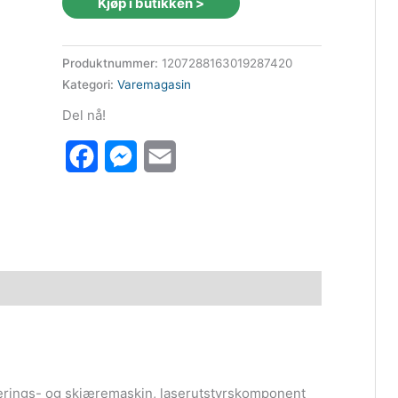
Kjøp i butikken >
var:
er:
559 kr.
509 kr.
Produktnummer:
1207288163019287420
Kategori:
Varemagasin
Del nå!
Facebook
Messenger
Email
erings- og skjæremaskin, laserutstyrskomponent