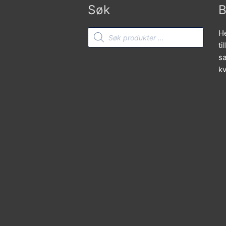
Søk
B
Products
He
search
ti
sa
kv