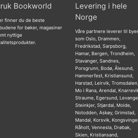
ruk Bookworld
Levering i hele
Norge
r finner du de beste
lbudene for bøker, magasiner
Våre partnere leverer til bye
mt nyttige
som Oslo, Drammen,
alitetsprodukter.
Fredrikstad, Sarpsborg,
Hamar, Bergen, Trondheim,
Stavanger, Sandnes,
Porsgrunn, Bodø, Ålesund,
Hammerfest, Kristiansund,
Harstad, Leirvik, Tromsdalen
Mo i Rana, Arendal, Knarrevi
Straume, Egersund, Levange
Steinkjer, Stjørdal, Molde,
Notodden, Askøy, Grimstad,
Mandal, Korsvik, Kongsvinger
Råholt, Vennesla, Drøbak,
Skien, Kristiansand,