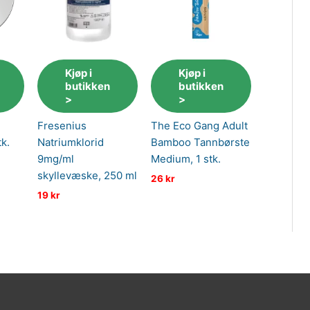
Kjøp i
Kjøp i
butikken
butikken
>
>
Fresenius
The Eco Gang Adult
k.
Natriumklorid
Bamboo Tannbørste
9mg/ml
Medium, 1 stk.
skyllevæske, 250 ml
26
kr
19
kr