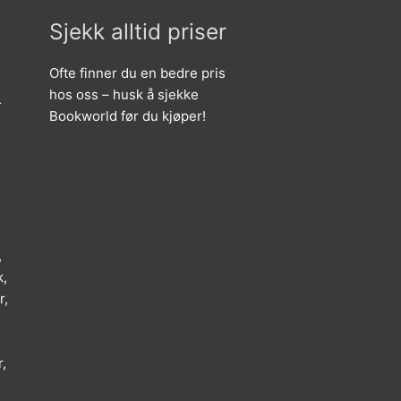
Sjekk alltid priser
Ofte finner du en bedre pris
hos oss – husk å sjekke
r
Bookworld før du kjøper!
,
k,
r,
,