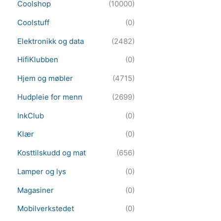
Coolshop
(10000)
Coolstuff
(0)
Elektronikk og data
(2482)
HifiKlubben
(0)
Hjem og møbler
(4715)
Hudpleie for menn
(2699)
InkClub
(0)
Klær
(0)
Kosttilskudd og mat
(656)
Lamper og lys
(0)
Magasiner
(0)
Mobilverkstedet
(0)