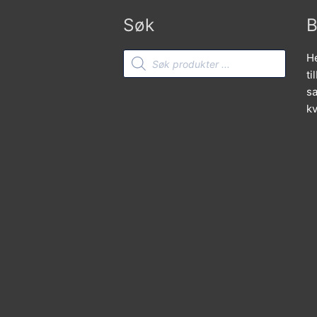
Søk
B
Products
He
search
ti
sa
kv