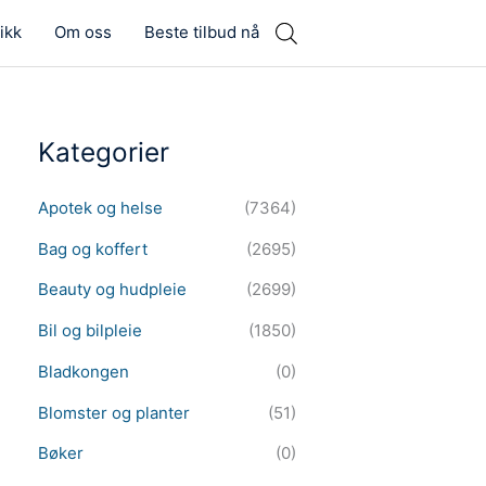
ikk
Om oss
Beste tilbud nå
Kategorier
Apotek og helse
(7364)
Bag og koffert
(2695)
Beauty og hudpleie
(2699)
Bil og bilpleie
(1850)
Bladkongen
(0)
Blomster og planter
(51)
Bøker
(0)