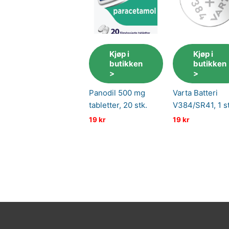
Kjøp i
Kjøp i
butikken
butikken
>
>
Panodil 500 mg
Varta Batteri
tabletter, 20 stk.
V384/SR41, 1 st
19
kr
19
kr