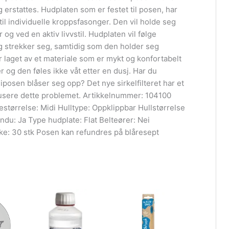
 erstattes. Hudplaten som er festet til posen, har
 til individuelle kroppsfasonger. Den vil holde seg
og ved en aktiv livvstil. Hudplaten vil følge
 strekker seg, samtidig som den holder seg
r laget av et materiale som er mykt og konfortabelt
r og den føles ikke våt etter en dusj. Har du
osen blåser seg opp? Det nye sirkelfilteret har et
redusere dette problemet. Artikkelnummer: 104100
estørrelse: Midi Hulltype: Oppklippbar Hullstørrelse
u: Ja Type hudplate: Flat Belteører: Nei
ke: 30 stk Posen kan refundres på blåresept