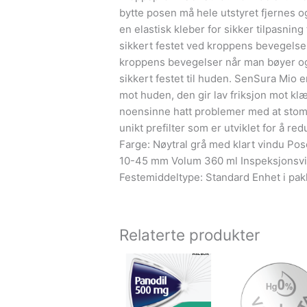
bytte posen må hele utstyret fjernes og
en elastisk kleber for sikker tilpasning
sikkert festet ved kroppens bevegelser 
kroppens bevegelser når man bøyer og
sikkert festet til huden. SenSura Mio e
mot huden, den gir lav friksjon mot klæ
noensinne hatt problemer med at stomip
unikt prefilter som er utviklet for å 
Farge: Nøytral grå med klart vindu Pos
10-45 mm Volum 360 ml Inspeksjonsvind
Festemiddeltype: Standard Enhet i pak
Relaterte produkter