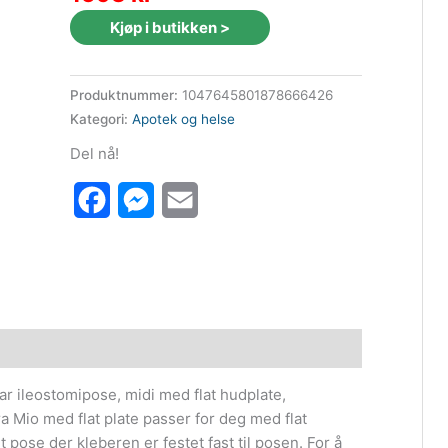
Kjøp i butikken >
Produktnummer:
1047645801878666426
Kategori:
Apotek og helse
Del nå!
Facebook
Messenger
Email
r ileostomipose, midi med flat hudplate,
 Mio med flat plate passer for deg med flat
 pose der kleberen er festet fast til posen. For å