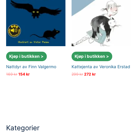
Kjøp i butikken >
Kjøp i butikken >
Nattdyr av Finn Valgermo
Kattejenta av Veronika Erstad
Opprinnelig
Nåværende
Opprinnelig
Nåværende
169
kr
154
kr
299
kr
272
kr
pris
pris
pris
pris
var:
er:
var:
er:
169 kr.
154 kr.
299 kr.
272 kr.
Kategorier