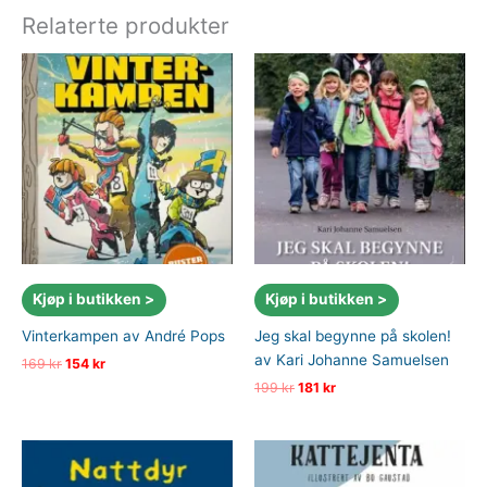
Relaterte produkter
Kjøp i butikken >
Kjøp i butikken >
Vinterkampen av André Pops
Jeg skal begynne på skolen!
av Kari Johanne Samuelsen
Opprinnelig
Nåværende
169
kr
154
kr
pris
pris
Opprinnelig
Nåværende
199
kr
181
kr
var:
er:
pris
pris
169 kr.
154 kr.
var:
er:
199 kr.
181 kr.