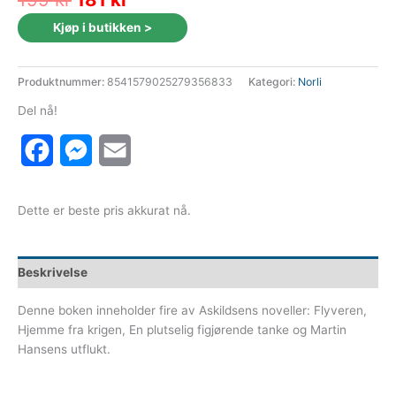
pris
pris
Kjøp i butikken >
var:
er:
199 kr.
181 kr.
Produktnummer:
8541579025279356833
Kategori:
Norli
Del nå!
Facebook
Messenger
Email
Dette er beste pris akkurat nå.
Beskrivelse
Denne boken inneholder fire av Askildsens noveller: Flyveren,
Hjemme fra krigen, En plutselig figjørende tanke og Martin
Hansens utflukt.