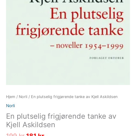
Hjem
/
Norli
/ En plutselig frigjørende tanke av Kjell Askildsen
Norli
En plutselig frigjørende tanke av
Kjell Askildsen
Opprinnelig
Nåværende
199
kr
181
kr