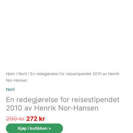
Hjem
/
Norli
/ En redegjørelse for reisestipendet 2010 av Henrik
Nor-Hansen
Norli
En redegjørelse for reisestipendet
2010 av Henrik Nor-Hansen
Opprinnelig
Nåværende
299
kr
272
kr
pris
pris
Kjøp i butikken >
var:
er: