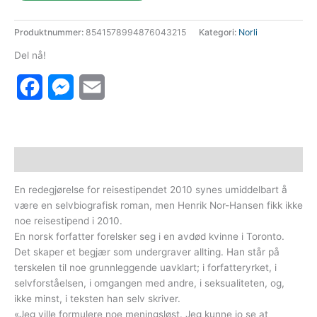
299 kr.
272 kr.
Produktnummer:
8541578994876043215
Kategori:
Norli
Del nå!
Facebook
Messenger
Email
Beskrivelse
En redegjørelse for reisestipendet 2010 synes umiddelbart å
være en selvbiografisk roman, men Henrik Nor-Hansen fikk ikke
noe reisestipend i 2010.
En norsk forfatter forelsker seg i en avdød kvinne i Toronto.
Det skaper et begjær som undergraver allting. Han står på
terskelen til noe grunnleggende uavklart; i forfatteryrket, i
selvforståelsen, i omgangen med andre, i seksualiteten, og,
ikke minst, i teksten han selv skriver.
«Jeg ville formulere noe meningsløst. Jeg kunne jo se at