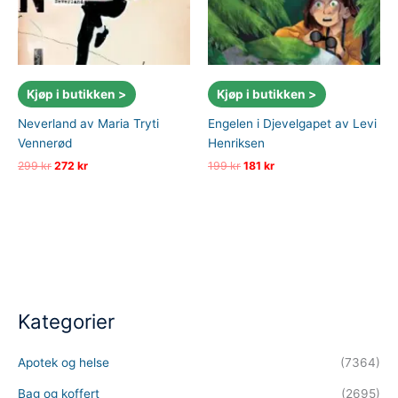
Kjøp i butikken >
Kjøp i butikken >
Neverland av Maria Tryti
Engelen i Djevelgapet av Levi
Vennerød
Henriksen
Opprinnelig
Nåværende
Opprinnelig
Nåværende
299
kr
272
kr
199
kr
181
kr
pris
pris
pris
pris
var:
er:
var:
er:
299 kr.
272 kr.
199 kr.
181 kr.
Kategorier
Apotek og helse
(7364)
Bag og koffert
(2695)