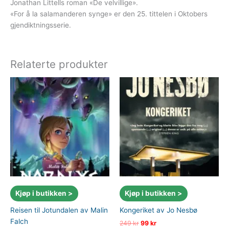
Jonathan Littells roman «De velvillige».
«For å la salamanderen synge» er den 25. tittelen i Oktobers
gjendiktningsserie.
Relaterte produkter
Kjøp i butikken >
Kjøp i butikken >
Reisen til Jotundalen av Malin
Kongeriket av Jo Nesbø
Falch
Opprinnelig
Nåværende
249
kr
99
kr