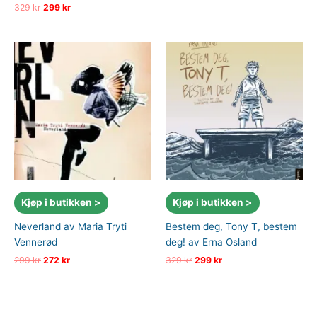
pris
pris
Opprinnelig
Nåværende
329
kr
299
kr
var:
er:
pris
pris
249 kr.
99 kr.
var:
er:
329 kr.
299 kr.
Kjøp i butikken >
Kjøp i butikken >
Neverland av Maria Tryti
Bestem deg, Tony T, bestem
Vennerød
deg! av Erna Osland
Opprinnelig
Nåværende
Opprinnelig
Nåværende
299
kr
272
kr
329
kr
299
kr
pris
pris
pris
pris
var:
er:
var:
er:
299 kr.
272 kr.
329 kr.
299 kr.