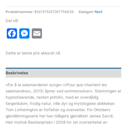
279 kr.
254 kr.
Produktnummer:
8541575257267754939
Kategori:
Norli
Del nå!
Facebook
Messenger
Email
Dette er beste pris akkurat nå.
Beskrivelse
«For å la salamanderen synge» («Pour que chantent les
salamandres», 2013) åpner ved sommersolverv. Stemningen er
hypnotiserende, nesten primitiv, med en overdådig
fargerikdom, frodig natur, ville dyr og mytologiske skikkelser.
Tom Lotherington er forfatter og oversetter. For Oktobers
gjendiktningsserie har han tidligere gjendiktet James Sacré.
Han mottok Bastianprisen i 2008 for sin oversettelse av