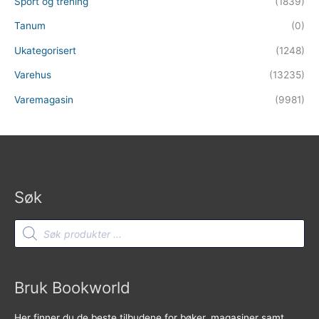
Sport og trening
(1839)
Tanum
(0)
Ukategorisert
(1248)
Varehus
(13235)
Varemagasin
(9981)
Søk
Products
search
Bruk Bookworld
Her finner du de beste tilbudene for bøker, magasiner samt