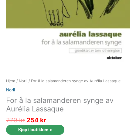
Hjem
/
Norli
/ For å la salamanderen synge av Aurélia Lassaque
Norli
For å la salamanderen synge av
Aurélia Lassaque
Opprinnelig
Nåværende
279
kr
254
kr
pris
pris
Kjøp i butikken >
var:
er: