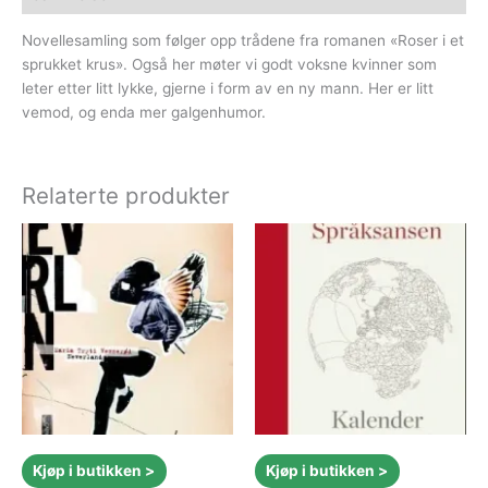
Novellesamling som følger opp trådene fra romanen «Roser i et
sprukket krus». Også her møter vi godt voksne kvinner som
leter etter litt lykke, gjerne i form av en ny mann. Her er litt
vemod, og enda mer galgenhumor.
Relaterte produkter
Kjøp i butikken >
Kjøp i butikken >