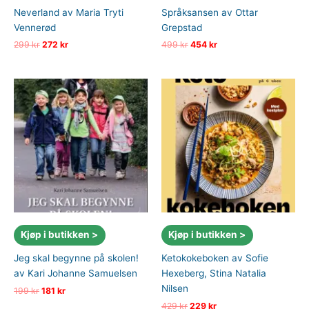
Neverland av Maria Tryti
Språksansen av Ottar
Vennerød
Grepstad
Opprinnelig
Nåværende
Opprinnelig
Nåværende
299
kr
272
kr
499
kr
454
kr
pris
pris
pris
pris
var:
er:
var:
er:
299 kr.
272 kr.
499 kr.
454 kr.
Kjøp i butikken >
Kjøp i butikken >
Jeg skal begynne på skolen!
Ketokokeboken av Sofie
av Kari Johanne Samuelsen
Hexeberg, Stina Natalia
Nilsen
Opprinnelig
Nåværende
199
kr
181
kr
pris
pris
Opprinnelig
Nåværende
429
kr
229
kr