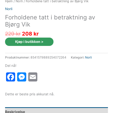
Hjem
/
Norli
/ Forholdene tatt i betraktning av Bjørg Vik
Norli
Forholdene tatt i betraktning av
Bjørg Vik
Opprinnelig
Nåværende
229
kr
208
kr
pris
pris
Kjøp i butikken >
var:
er:
229 kr.
208 kr.
Produktnummer:
8541579889254072264
Kategori:
Norli
Del nå!
Facebook
Messenger
Email
Dette er beste pris akkurat nå.
Beskrivelse