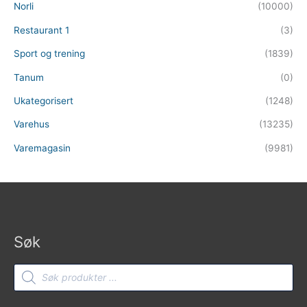
Norli
(10000)
Restaurant 1
(3)
Sport og trening
(1839)
Tanum
(0)
Ukategorisert
(1248)
Varehus
(13235)
Varemagasin
(9981)
Søk
Products
search