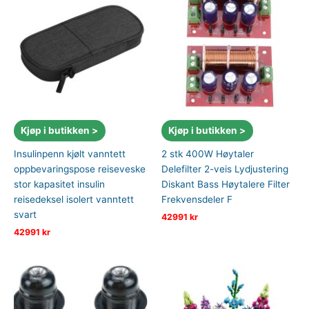
Kjøp i butikken >
Kjøp i butikken >
Insulinpenn kjølt vanntett
2 stk 400W Høytaler
oppbevaringspose reiseveske
Delefilter 2-veis Lydjustering
stor kapasitet insulin
Diskant Bass Høytalere Filter
reisedeksel isolert vanntett
Frekvensdeler F
svart
42991
kr
42991
kr