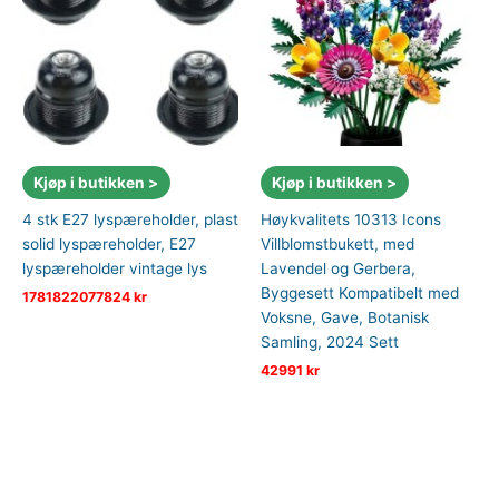
Kjøp i butikken >
Kjøp i butikken >
4 stk E27 lyspæreholder, plast
Høykvalitets 10313 Icons
solid lyspæreholder, E27
Villblomstbukett, med
lyspæreholder vintage lys
Lavendel og Gerbera,
Byggesett Kompatibelt med
1781822077824
kr
Voksne, Gave, Botanisk
Samling, 2024 Sett
42991
kr