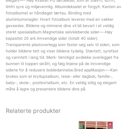
elegant—- Høy kvalitet PU lærdeksel, som er støvfri, luftfri,
limfri syre og miljøvennlig. Albumdekselet er forgylt. Kanten av
fotoalbumet er håndlaget lærtau. Binding med
aluminiumsnagler. Hvert fotoalbum leveres med en vakker
gaveeske. Bildene og minnene dine vil bli bevart i et veldig
sterkt spesialalbum.Magnetiske selvklebende sider—-Høy
kapasitet 20 ark innvendige sider (totalt 40 sider).
Transparente plastoverlegg som fester seg selv til siden, som
holder bildene tett og viser bildene tydelig. Støvtett, syrefast
og vanntett i lang tid. Merk: Vennligst avdekke overlegget fra
bunnen til toppen skrått, og følg linjene på de innvendige
sidene for å redusere bobledannelse.Bred applikasjon—-Kan
brukes som et bryllupsalbum, reise- eller dagbok, familie-,
baby-, skole-, postkortalbum, etc. En veldig stilig og elegant
måte å lagre og presentere bildene dine på.
Relaterte produkter