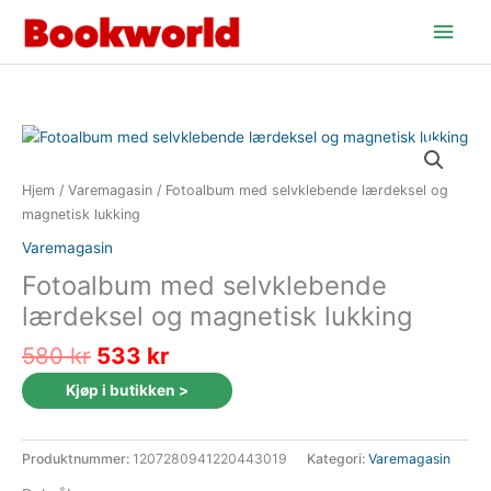
Hopp
Hov
rett
til
innholdet
Hjem
/
Varemagasin
/ Fotoalbum med selvklebende lærdeksel og
magnetisk lukking
Varemagasin
Fotoalbum med selvklebende
lærdeksel og magnetisk lukking
Opprinnelig
Nåværende
580
kr
533
kr
pris
pris
Kjøp i butikken >
var:
er:
580 kr.
533 kr.
Produktnummer:
1207280941220443019
Kategori:
Varemagasin