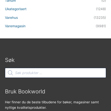
Tanum
(0)
Ukategorisert
(1248)
Varehus
(13235)
Varemagasin
(9981)
Søk
Products
search
Bruk Bookworld
Her finner du de beste tilbudene for bøker, magasiner samt
nyttige kvalitetsprodukter.