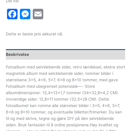
Del nå!
Facebook
Messenger
Email
Dette er beste pris akkurat nå.
Beskrivelse
Fotoalbum med selvklebende sider, retro lærdeksel, ekstra stort
magnetisk album med selvklebende sider, rommer bilder i
størrelsene 3×5, 4×6, 5×7, 6×8 og 8×10 tommer, med gave
Fotoalbum med ubegrenset potensiale—- Store
albumdimensjoner: 13,4x13x1,7 tommer (34×32,8×4,2 CM).
Innvendige sider: 12,8×11 tommer (32,5×28 CM). Dette
fotoalbumet kan romme alle størrelser bilder i 3×5, 4×6, 5×7,
6×8 og 8×10 tommer, og eventuelle billetter/frimerker. Du kan
til og med skrive, tegne og gjøre DIY på den selvklebende
siden. Bruk fantasien til å ordne posisjonene.Høy kvalitet og