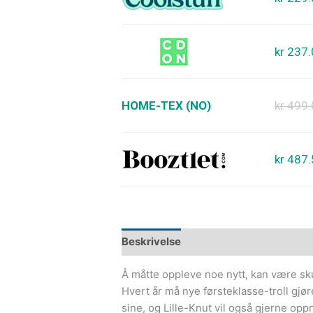
kr 237
HOME-TEX (NO)
kr 499
kr 487
Beskrivelse
Å måtte oppleve noe nytt, kan være 
Hvert år må nye førsteklasse-troll gjøre
sine, og Lille-Knut vil også gjerne oppnå