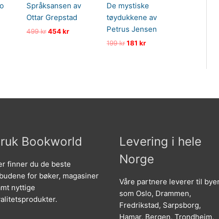
Jo
Språksansen av
De mystiske
Ottar Grepstad
tøydukkene av
Petrus Jensen
ig
ærende
Opprinnelig
Nåværende
499
kr
454
kr
pris
pris
Opprinnelig
Nåværende
199
kr
181
kr
var:
er:
pris
pris
.
499 kr.
454 kr.
var:
er:
199 kr.
181 kr.
ruk Bookworld
Levering i hele
Norge
r finner du de beste
lbudene for bøker, magasiner
Våre partnere leverer til bye
mt nyttige
som Oslo, Drammen,
alitetsprodukter.
Fredrikstad, Sarpsborg,
Hamar, Bergen, Trondheim,