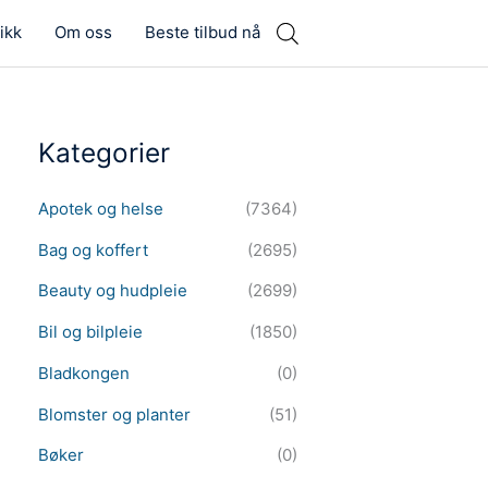
ikk
Om oss
Beste tilbud nå
Kategorier
Apotek og helse
(7364)
Bag og koffert
(2695)
Beauty og hudpleie
(2699)
Bil og bilpleie
(1850)
Bladkongen
(0)
Blomster og planter
(51)
Bøker
(0)