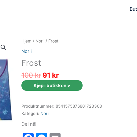
But
Hjem
/
Norli
/ Frost
Norli
Frost
Opprinnelig
Nåværende
100
kr
91
kr
pris
pris
Kjøp i butikken >
var:
er:
100 kr.
91 kr.
Produktnummer:
8541575876801723303
Kategori:
Norli
Del nå!