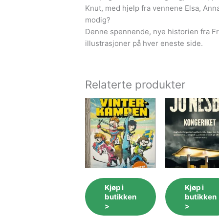
Knut, med hjelp fra vennene Elsa, Anna,
modig?
Denne spennende, nye historien fra Fros
illustrasjoner på hver eneste side.
Relaterte produkter
Kjøp i
Kjøp i
butikken
butikken
>
>