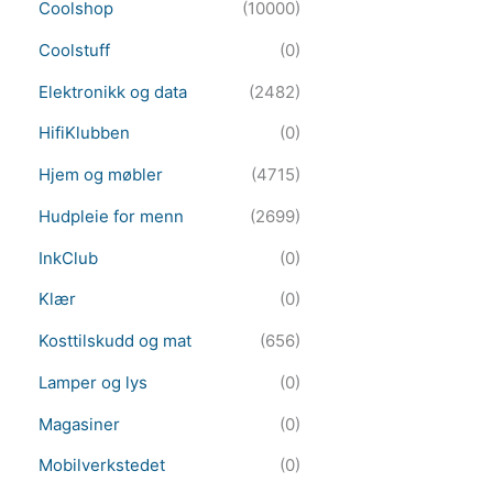
Coolshop
(10000)
Coolstuff
(0)
Elektronikk og data
(2482)
HifiKlubben
(0)
Hjem og møbler
(4715)
Hudpleie for menn
(2699)
InkClub
(0)
Klær
(0)
Kosttilskudd og mat
(656)
Lamper og lys
(0)
Magasiner
(0)
Mobilverkstedet
(0)