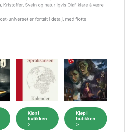
 Kristoffer, Svein og naturligvis Olaf, klare å være
t-universet er fortalt i detalj, med flotte
Kjøp i
Kjøp i
butikken
butikken
>
>