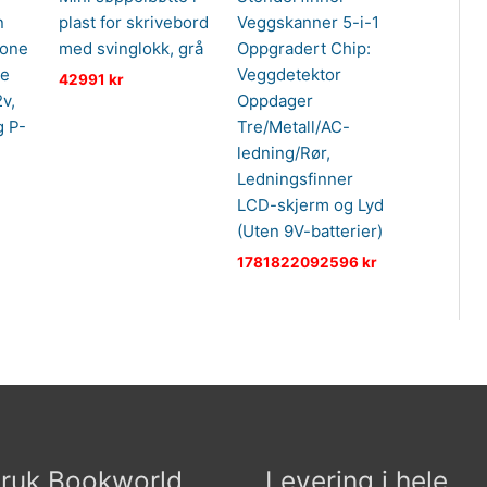
n
plast for skrivebord
Veggskanner 5-i-1
oone
med svinglokk, grå
Oppgradert Chip:
ie
Veggdetektor
42991
kr
v,
Oppdager
g P-
Tre/Metall/AC-
ledning/Rør,
Ledningsfinner
LCD-skjerm og Lyd
(Uten 9V-batterier)
1781822092596
kr
ruk Bookworld
Levering i hele