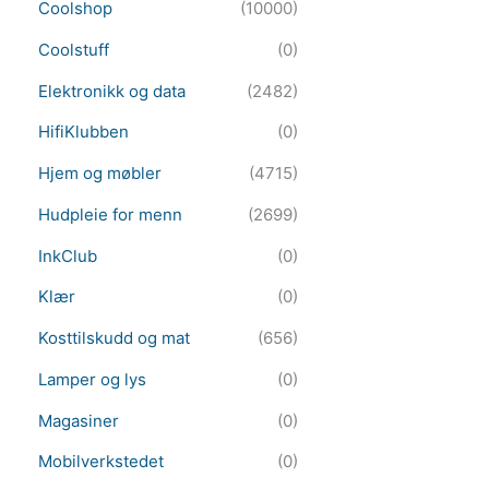
Coolshop
(10000)
Coolstuff
(0)
Elektronikk og data
(2482)
HifiKlubben
(0)
Hjem og møbler
(4715)
Hudpleie for menn
(2699)
InkClub
(0)
Klær
(0)
Kosttilskudd og mat
(656)
Lamper og lys
(0)
Magasiner
(0)
Mobilverkstedet
(0)