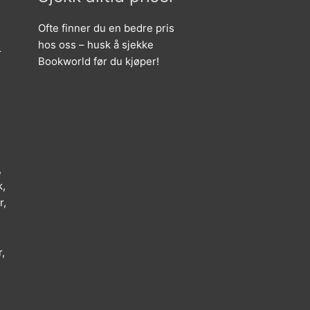
Ofte finner du en bedre pris
hos oss – husk å sjekke
r
Bookworld før du kjøper!
,
k,
r,
,