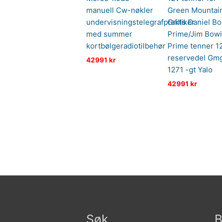
manuell Cw-nøkler
Green Mountai
undervisningstelegrafpraktiker
Grills Daniel B
med summer
Prime/Jim Bow
kortbølgeradiotilbehør
Prime tenner 12
reservedel Gm
42991
kr
1271 -gt Yalo
42991
kr
Søk
B