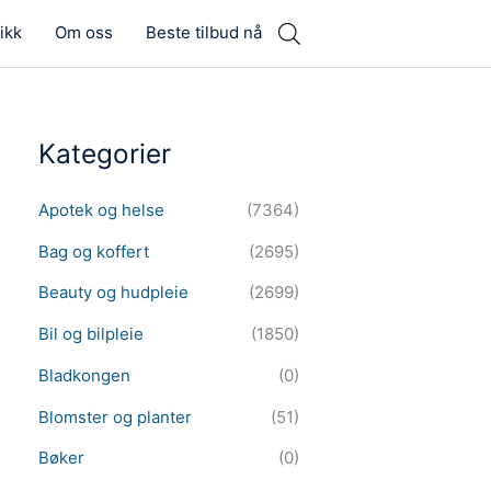
ikk
Om oss
Beste tilbud nå
Kategorier
Apotek og helse
(7364)
Bag og koffert
(2695)
Beauty og hudpleie
(2699)
Bil og bilpleie
(1850)
Bladkongen
(0)
Blomster og planter
(51)
Bøker
(0)