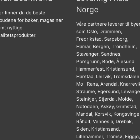
Norge
r finner du de beste
lbudene for bøker, magasiner
Våre partnere leverer til bye
mt nyttige
som Oslo, Drammen,
alitetsprodukter.
Fredrikstad, Sarpsborg,
Hamar, Bergen, Trondheim,
Stavanger, Sandnes,
Porsgrunn, Bodø, Ålesund,
Hammerfest, Kristiansund,
Harstad, Leirvik, Tromsdalen
Mo i Rana, Arendal, Knarrevi
Straume, Egersund, Levange
Steinkjer, Stjørdal, Molde,
Notodden, Askøy, Grimstad,
Mandal, Korsvik, Kongsvinger
Råholt, Vennesla, Drøbak,
Skien, Kristiansand,
Lillehammer, Tromsø, Figgjo,