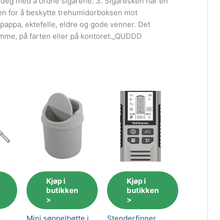
 deg med å ordne sigarene. 3. Sigaresken har en
nen for å beskytte trehumidorboksen mot
 pappa, ektefelle, eldre og gode venner. Det
jemme, på farten eller på kontoret._QUDDD
Kjøp i
Kjøp i
butikken
butikken
>
>
Mini søppelbøtte i
Stenderfinner