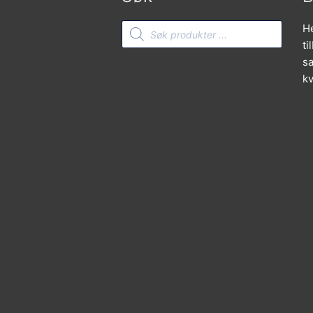
Products
He
search
ti
sa
kv