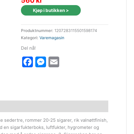
560
kr
Kjøp i butikken >
Produktnummer:
1207283115501598174
Kategori:
Varemagasin
Del nå!
Facebook
Messenger
Email
e sedertre, rommer 20-25 sigarer, rik valnøttfinish,
ed en sigarfukterboks, luftfukter, hygrometer og