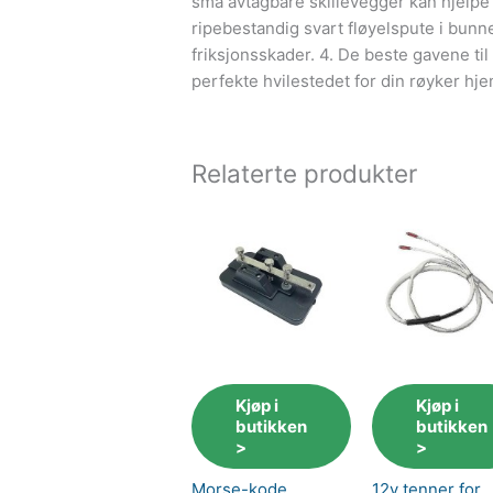
små avtagbare skillevegger kan hjelpe
ripebestandig svart fløyelspute i bun
friksjonsskader. 4. De beste gavene til
perfekte hvilestedet for din røyker h
Relaterte produkter
Kjøp i
Kjøp i
butikken
butikken
>
>
Morse-kode
12v tenner for