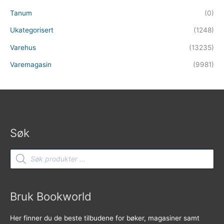
Tanum
(0)
Ukategorisert
(1248)
Varehus
(13235)
Varemagasin
(9981)
Søk
Products
search
Bruk Bookworld
Her finner du de beste tilbudene for bøker, magasiner samt