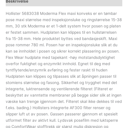
Beskrivelse
Hollister 5683038 Moderma Flex maxi konveks er en tømbar
pose maxi størrelse med inspeksjonsluke og ringstørrelse 15-38
mm, 30 stk Moderma er et 1-delt system hvor posen og platen
er festet sammen. Hudplaten kan klippes til en hullstørrelsen
fra 15-38 mm. Hele produktet byttes ved bandasjeskift. Maxi
pose rommer 780 ml. Posen har en inspeksjonsluke slik at du
kan se innholdet i posen og sikrer korrekt plassering av posen.
Flex Wear hudplate med tapekant -høy motstandsdyktighet
overfor fuktighet og enzymrikt innhold. Egnet til deg med
tyntflytende/enzymrik avføring og fester raskt til huden
Hudplaten kan klippes og tilpasses slik at åpningen passer til
stomiens størrelse og fasong. Sikkerhet og trygghet med det
integrerte, luktrensende og ventilerende filteret (Filteret er
beskyttet av vanntette membraner på begge sider slik at ingen
væske kan trenge igjennom det. Filteret skal ikke dekkes til ved
f.eks. bading.) Hollisters integrerte AF300 filter renser og
slipper luft ut av posen. Gassen passerer gjennom et spesielt
utformet filter av aktivt kull. Lydsvak posefilm med luktsperre
og ComfortWear stofftrekk gir størst mulig diskresjon og