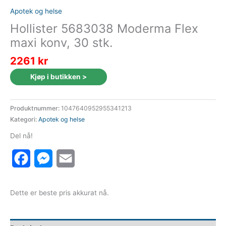
Apotek og helse
Hollister 5683038 Moderma Flex
maxi konv, 30 stk.
2261
kr
Kjøp i butikken >
Produktnummer:
1047640952955341213
Kategori:
Apotek og helse
Del nå!
Facebook
Messenger
Email
Dette er beste pris akkurat nå.