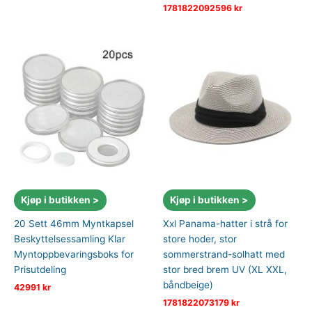
1781822092596
kr
Kjøp i butikken >
Kjøp i butikken >
20 Sett 46mm Myntkapsel
Xxl Panama-hatter i strå for
Beskyttelsessamling Klar
store hoder, stor
Myntoppbevaringsboks for
sommerstrand-solhatt med
Prisutdeling
stor bred brem UV (XL XXL,
båndbeige)
42991
kr
1781822073179
kr