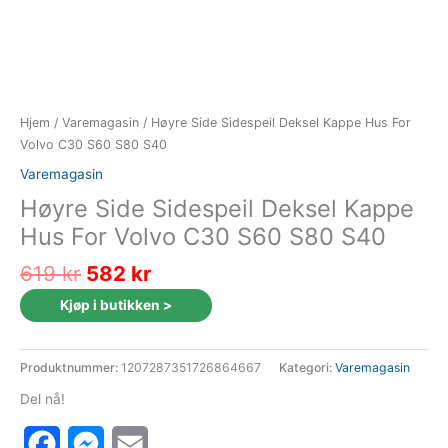
Hjem
/
Varemagasin
/ Høyre Side Sidespeil Deksel Kappe Hus For
Volvo C30 S60 S80 S40
Varemagasin
Høyre Side Sidespeil Deksel Kappe
Hus For Volvo C30 S60 S80 S40
Opprinnelig
Nåværende
619
kr
582
kr
pris
pris
Kjøp i butikken >
var:
er:
619 kr.
582 kr.
Produktnummer:
1207287351726864667
Kategori:
Varemagasin
Del nå!
Facebook
Messenger
Email