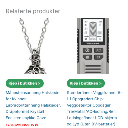
Relaterte produkter
Kjøp i butikken >
Kjøp i butikken >
Månesteinsanheng Halskjede
Stenderfinner Veggskanner 5-
for Kvinner,
i-1 Oppgradert Chip:
Labradorittanheng Halskjeder,
Veggdetektor Oppdager
Dråpeformet Krystall
Tre/Metall/AC-ledning/Rør,
Edelstensmykke Gave
Ledningsfinner LCD-skjerm
og Lyd (Uten 9V-batterier)
1781822085205
kr