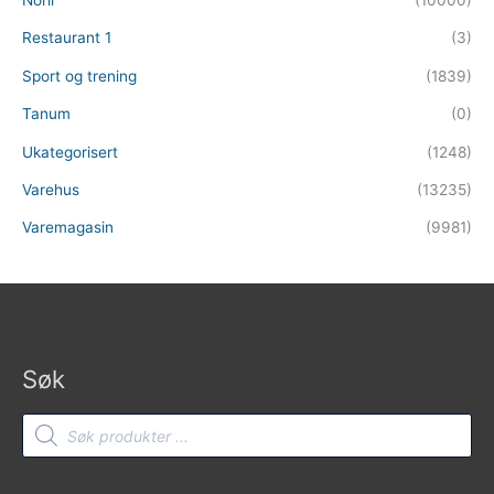
Norli
(10000)
Restaurant 1
(3)
Sport og trening
(1839)
Tanum
(0)
Ukategorisert
(1248)
Varehus
(13235)
Varemagasin
(9981)
Søk
Products
search