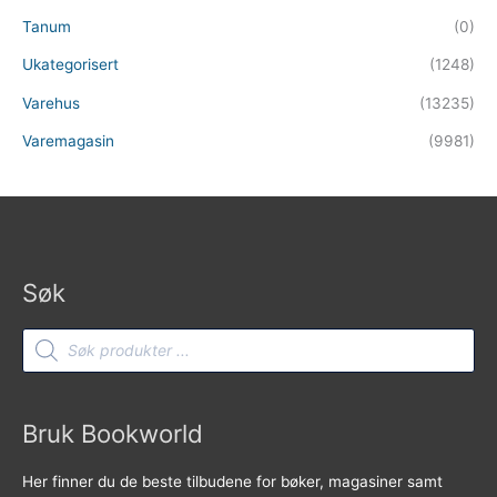
Tanum
(0)
Ukategorisert
(1248)
Varehus
(13235)
Varemagasin
(9981)
Søk
Products
search
Bruk Bookworld
Her finner du de beste tilbudene for bøker, magasiner samt