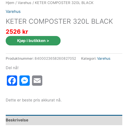
Hjem
/
Varehus
/ KETER COMPOSTER 320L BLACK
Varehus
KETER COMPOSTER 320L BLACK
2526
kr
Kjøp i butikken >
Produktnummer:
8400023658260827052
Kategori:
Varehus
Del nå!
Facebook
Messenger
Email
Dette er beste pris akkurat nå.
Beskrivelse