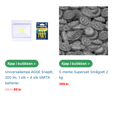
Kjøp i butikken >
Kjøp i butikken >
Universallampe AGGE Snaplit,
S-merke Supersalt Smågodt 2
200 lm, 1 stk + 4 stk VARTA
kg
batterier
369
kr
Opprinnelig
Nåværende
98
kr
89
kr
pris
pris
var:
er:
98 kr.
89 kr.