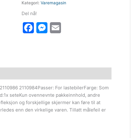
Kategori:
Varemagasin
Del nå!
Facebook
Messenger
Email
2110986 2110984Passer: For lastebilerFarge: Som
ld:1x seteKun ovennevnte pakkeinnhold, andre
leksjon og forskjellige skjermer kan føre til at
erledes enn den virkelige varen. Tillatt målefeil er