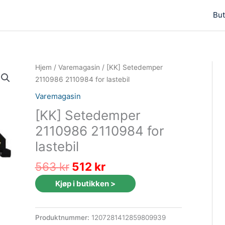
But
Hjem
/
Varemagasin
/ [KK] Setedemper
2110986 2110984 for lastebil
Varemagasin
[KK] Setedemper
2110986 2110984 for
lastebil
Opprinnelig
Nåværende
563
kr
512
kr
pris
pris
Kjøp i butikken >
var:
er:
563 kr.
512 kr.
Produktnummer:
1207281412859809939