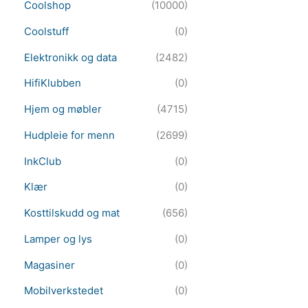
Coolshop
(10000)
Coolstuff
(0)
Elektronikk og data
(2482)
HifiKlubben
(0)
Hjem og møbler
(4715)
Hudpleie for menn
(2699)
InkClub
(0)
Klær
(0)
Kosttilskudd og mat
(656)
Lamper og lys
(0)
Magasiner
(0)
Mobilverkstedet
(0)