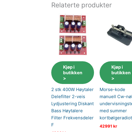
Relaterte produkter
Kjøp i
Kjøp i
butikken
butikken
>
>
2 stk 400W Høytaler
Morse-kode
Delefilter 2-veis
manuell Cw-nø
Lydjustering Diskant
undervisningste
Bass Høytalere
med summer
Filter Frekvensdeler
kortbølgeradiot
F
42991
kr