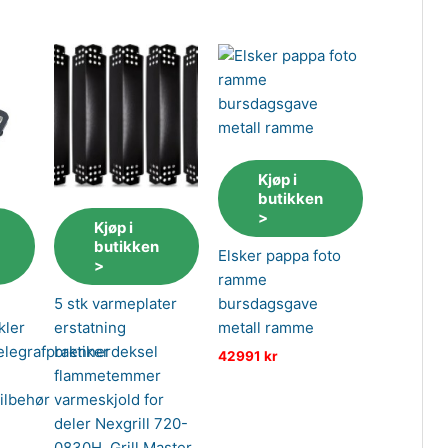
Kjøp i
butikken
>
Kjøp i
butikken
Elsker pappa foto
>
ramme
bursdagsgave
5 stk varmeplater
metall ramme
kler
erstatning
legrafpraktiker
brennerdeksel
42991
kr
flammetemmer
ilbehør
varmeskjold for
deler Nexgrill 720-
0830H, Grill Master