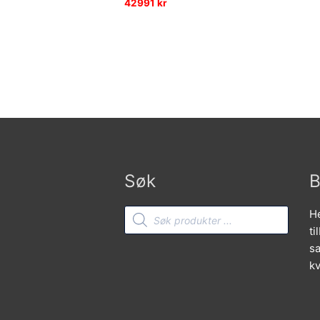
42991
kr
Søk
B
Products
He
search
ti
sa
kv