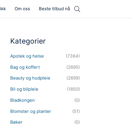
ikk
Om oss
Beste tilbud nå
Kategorier
Apotek og helse
(7364)
Bag og koffert
(2695)
Beauty og hudpleie
(2699)
Bil og bilpleie
(1850)
Bladkongen
(0)
Blomster og planter
(51)
Bøker
(0)