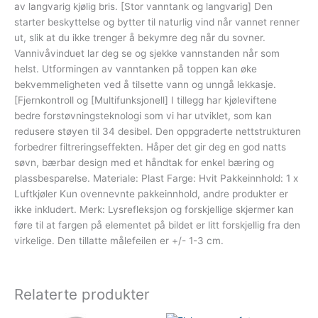
av langvarig kjølig bris. [Stor vanntank og langvarig] Den
starter beskyttelse og bytter til naturlig vind når vannet renner
ut, slik at du ikke trenger å bekymre deg når du sovner.
Vannivåvinduet lar deg se og sjekke vannstanden når som
helst. Utformingen av vanntanken på toppen kan øke
bekvemmeligheten ved å tilsette vann og unngå lekkasje.
[Fjernkontroll og [Multifunksjonell] I tillegg har kjøleviftene
bedre forstøvningsteknologi som vi har utviklet, som kan
redusere støyen til 34 desibel. Den oppgraderte nettstrukturen
forbedrer filtreringseffekten. Håper det gir deg en god natts
søvn, bærbar design med et håndtak for enkel bæring og
plassbesparelse. Materiale: Plast Farge: Hvit Pakkeinnhold: 1 x
Luftkjøler Kun ovennevnte pakkeinnhold, andre produkter er
ikke inkludert. Merk: Lysrefleksjon og forskjellige skjermer kan
føre til at fargen på elementet på bildet er litt forskjellig fra den
virkelige. Den tillatte målefeilen er +/- 1-3 cm.
Relaterte produkter