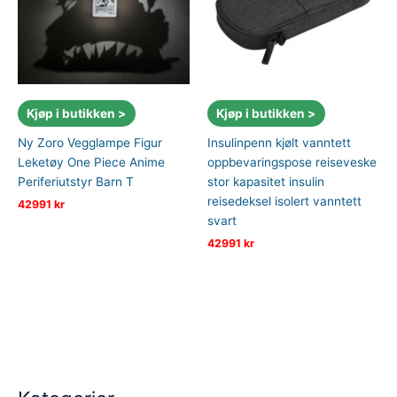
Kjøp i butikken >
Kjøp i butikken >
Ny Zoro Vegglampe Figur
Insulinpenn kjølt vanntett
Leketøy One Piece Anime
oppbevaringspose reiseveske
Periferiutstyr Barn T
stor kapasitet insulin
reisedeksel isolert vanntett
42991
kr
svart
42991
kr