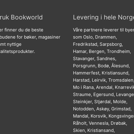
ruk Bookworld
Levering i hele Norg
r finner du de beste
Våre partnere leverer til bye
lbudene for bøker, magasiner
som Oslo, Drammen,
mt nyttige
Fredrikstad, Sarpsborg,
alitetsprodukter.
Hamar, Bergen, Trondheim,
Stavanger, Sandnes,
Porsgrunn, Bodø, Ålesund,
Hammerfest, Kristiansund,
Harstad, Leirvik, Tromsdalen
Mo i Rana, Arendal, Knarrevi
Straume, Egersund, Levange
Steinkjer, Stjørdal, Molde,
Notodden, Askøy, Grimstad,
Mandal, Korsvik, Kongsvinger
Råholt, Vennesla, Drøbak,
Skien, Kristiansand,