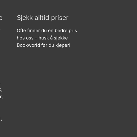
e
Sjekk alltid priser
r
Ofte finner du en bedre pris
hos oss – husk å sjekke
Bookworld før du kjøper!
,
k,
r,
,