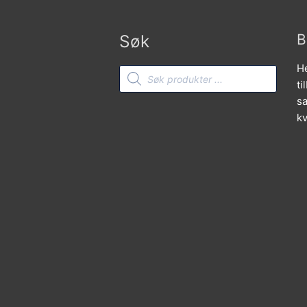
Søk
B
He
Products
search
ti
sa
kv