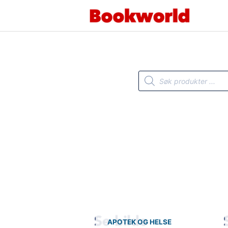
Hopp
rett
til
innholdet
Products
search
APOTEK OG HELSE