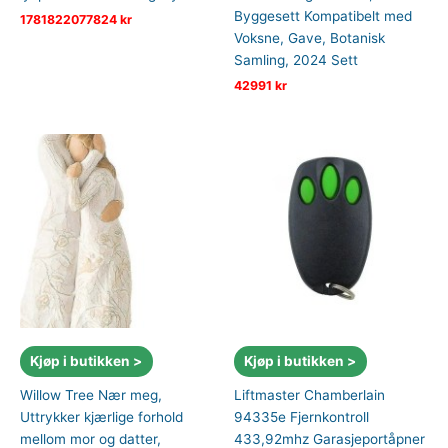
Byggesett Kompatibelt med
1781822077824
kr
Voksne, Gave, Botanisk
Samling, 2024 Sett
42991
kr
Kjøp i butikken >
Kjøp i butikken >
Willow Tree Nær meg,
Liftmaster Chamberlain
Uttrykker kjærlige forhold
94335e Fjernkontroll
mellom mor og datter,
433,92mhz Garasjeportåpner