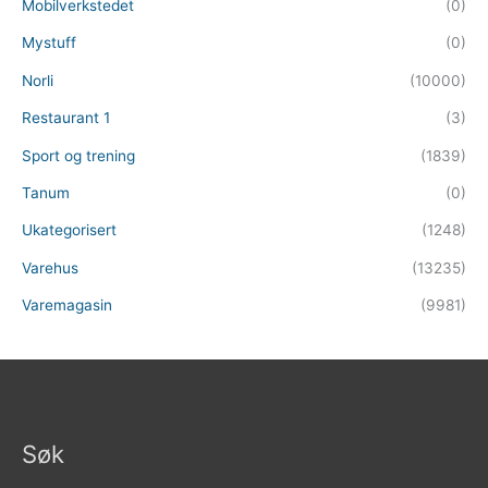
Mobilverkstedet
(0)
Mystuff
(0)
Norli
(10000)
Restaurant 1
(3)
Sport og trening
(1839)
Tanum
(0)
Ukategorisert
(1248)
Varehus
(13235)
Varemagasin
(9981)
Søk