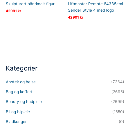
Skulpturert håndmalt figur
Liftmaster Remote 84335eml
Sender Style 4 med logo
42991
kr
42991
kr
Kategorier
Apotek og helse
(7364)
Bag og koffert
(2695)
Beauty og hudpleie
(2699)
Bil og bilpleie
(1850)
Bladkongen
(0)