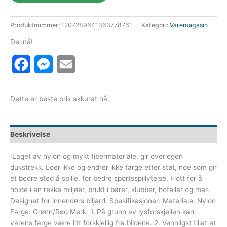
Produktnummer:
1207289641363778761
Kategori:
Varemagasin
Del nå!
Facebook
Messenger
Email
Dette er beste pris akkurat nå.
Beskrivelse
:Laget av nylon og mykt fibermateriale, gir overlegen
dukstrekk. Loer ikke og endrer ikke farge etter støt, noe som gir
et bedre sted å spille, for bedre sportsspillytelse. Flott for å
holde i en rekke miljøer, brukt i barer, klubber, hoteller og mer.
Designet for innendørs biljard. Spesifikasjoner: Materiale: Nylon
Farge: Grønn/Rød Merk: 1. På grunn av lysforskjellen kan
varens farge være litt forskjellig fra bildene. 2. Vennligst tillat et