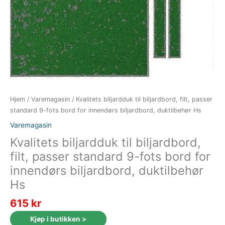
Hjem
/
Varemagasin
/ Kvalitets biljardduk til biljardbord, filt, passer
standard 9-fots bord for innendørs biljardbord, duktilbehør Hs
Varemagasin
Kvalitets biljardduk til biljardbord,
filt, passer standard 9-fots bord for
innendørs biljardbord, duktilbehør
Hs
615
kr
Kjøp i butikken >