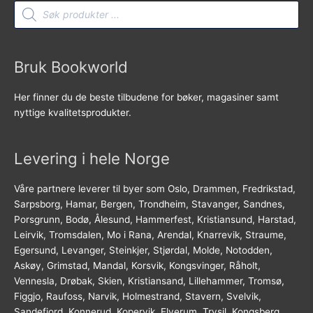
Products
search
Bruk Bookworld
Her finner du de beste tilbudene for bøker, magasiner samt
nyttige kvalitetsprodukter.
Levering i hele Norge
Våre partnere leverer til byer som Oslo, Drammen, Fredrikstad,
Sarpsborg, Hamar, Bergen, Trondheim, Stavanger, Sandnes,
Porsgrunn, Bodø, Ålesund, Hammerfest, Kristiansund, Harstad,
Leirvik, Tromsdalen, Mo i Rana, Arendal, Knarrevik, Straume,
Egersund, Levanger, Steinkjer, Stjørdal, Molde, Notodden,
Askøy, Grimstad, Mandal, Korsvik, Kongsvinger, Råholt,
Vennesla, Drøbak, Skien, Kristiansand, Lillehammer, Tromsø,
Figgjo, Raufoss, Narvik, Holmestrand, Stavern, Svelvik,
Sandefjord, Konnerud, Kopervik, Elverum, Trysil, Kongsberg,