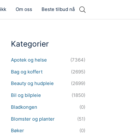
ikk
Om oss
Beste tilbud nå
Kategorier
Apotek og helse
(7364)
Bag og koffert
(2695)
Beauty og hudpleie
(2699)
Bil og bilpleie
(1850)
Bladkongen
(0)
Blomster og planter
(51)
Bøker
(0)