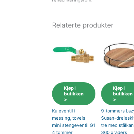
Relaterte produkter
Kjøp i
Kjøp i
butikken
butikken
>
>
Kuleventil i
9-tommers Laz
messing, toveis
Susan-dreieski
mini stengeventil G1
tre med stålkan
4 tommer
360 graders