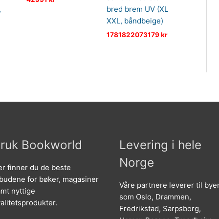
,
bred brem UV (XL
XXL, båndbeige)
1781822073179
kr
ruk Bookworld
Levering i hele
Norge
r finner du de beste
lbudene for bøker, magasiner
Våre partnere leverer til bye
mt nyttige
som Oslo, Drammen,
alitetsprodukter.
Fredrikstad, Sarpsborg,