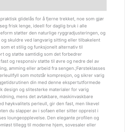
raktisk glidelås for å fjerne trekket, noe som gjør
eg frisk lenge, ideell for daglig bruk i alle
eform støtter den naturlige ryggradjusteringen, og
g skuldre ved langvarig sitting eller tilbakelent
som et stilig og funksjonelt alternativ til
ort og støtte samtidig som det forbedrer
ast og responsiv støtte til øvre og nedre del av
sing, amming eller arbeid fra sengen.;Førsteklasses
erleullfyll som motstår kompresjon, og sikrer varig
leggetidsrutinen din med denne ekspertutformede
design og slitesterke materialer for varig
oldning, mens det avtakbare, maskinvaskbare
d høykvalitets perleull, gir den fast, men likevel
en du slapper av i sofaen eller sitter oppreist i
ses loungeopplevelse. Den elegante profilen og
ømløst tillegg til moderne hjem, sovesaler eller