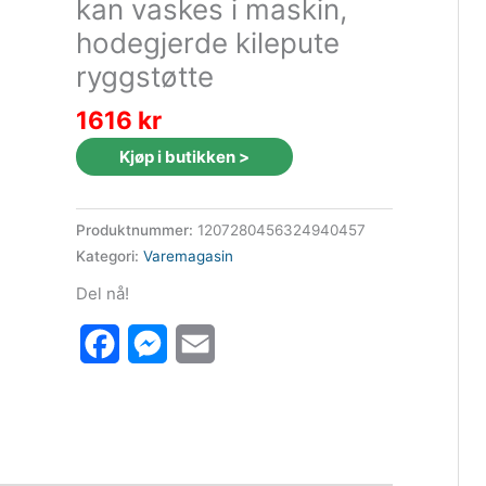
kan vaskes i maskin,
hodegjerde kilepute
ryggstøtte
1616
kr
Kjøp i butikken >
Produktnummer:
1207280456324940457
Kategori:
Varemagasin
Del nå!
Facebook
Messenger
Email