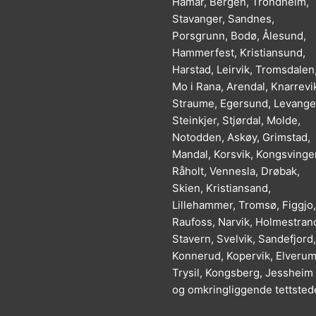
Hamar, Bergen, Trondheim,
Stavanger, Sandnes,
Porsgrunn, Bodø, Ålesund,
Hammerfest, Kristiansund,
Harstad, Leirvik, Tromsdalen
Mo i Rana, Arendal, Knarrevi
Straume, Egersund, Levange
Steinkjer, Stjørdal, Molde,
Notodden, Askøy, Grimstad,
Mandal, Korsvik, Kongsvinger
Råholt, Vennesla, Drøbak,
Skien, Kristiansand,
Lillehammer, Tromsø, Figgjo,
Raufoss, Narvik, Holmestran
Stavern, Svelvik, Sandefjord,
Konnerud, Kopervik, Elverum
Trysil, Kongsberg, Jessheim
og omkringliggende tettsted