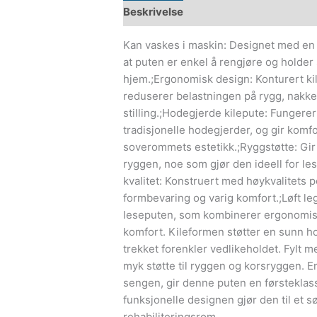
Beskrivelse
Kan vaskes i maskin: Designet med en p
at puten er enkel å rengjøre og holder s
hjem.;Ergonomisk design: Konturert kil
reduserer belastningen på rygg, nakke o
stilling.;Hodegjerde kilepute: Fungerer 
tradisjonelle hodegjerder, og gir komf
soverommets estetikk.;Ryggstøtte: Gir f
ryggen, noe som gjør den ideell for le
kvalitet: Konstruert med høykvalitets p
formbevaring og varig komfort.;Løft 
leseputen, som kombinerer ergonomisk 
komfort. Kileformen støtter en sunn h
trekket forenkler vedlikeholdet. Fylt me
myk støtte til ryggen og korsryggen. Ent
sengen, gir denne puten en førsteklas
funksjonelle designen gjør den til et s
rehabiliteringsrom.