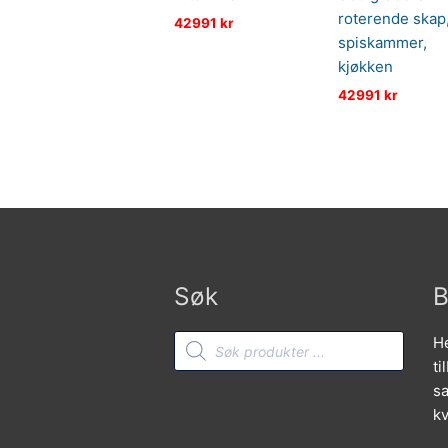
roterende skap
42991
kr
spiskammer,
kjøkken
42991
kr
Søk
B
Products
He
search
ti
sa
kv