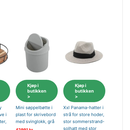
Kjøp i
Kjøp i
butikken
butikken
>
>
y
Mini søppelbøtte i
Xxl Panama-hatter i
ve i
plast for skrivebord
strå for store hoder,
ter,
med svinglokk, grå
stor sommerstrand-
solhatt med stor
42991
kr