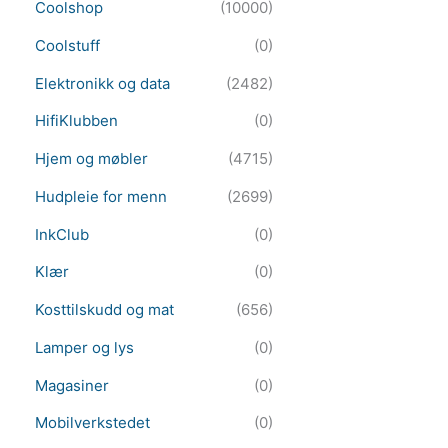
Coolshop
(10000)
Coolstuff
(0)
Elektronikk og data
(2482)
HifiKlubben
(0)
Hjem og møbler
(4715)
Hudpleie for menn
(2699)
InkClub
(0)
Klær
(0)
Kosttilskudd og mat
(656)
Lamper og lys
(0)
Magasiner
(0)
Mobilverkstedet
(0)