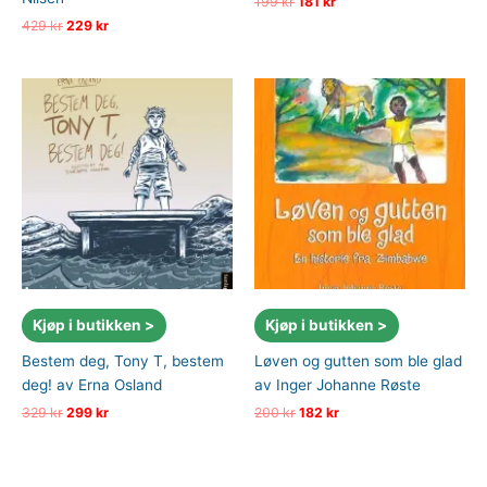
Opprinnelig
Nåværende
199
kr
181
kr
pris
pris
Opprinnelig
Nåværende
429
kr
229
kr
var:
er:
pris
pris
199 kr.
181 kr.
var:
er:
429 kr.
229 kr.
Kjøp i butikken >
Kjøp i butikken >
Bestem deg, Tony T, bestem
Løven og gutten som ble glad
deg! av Erna Osland
av Inger Johanne Røste
Opprinnelig
Nåværende
Opprinnelig
Nåværende
329
kr
299
kr
200
kr
182
kr
pris
pris
pris
pris
var:
er:
var:
er:
329 kr.
299 kr.
200 kr.
182 kr.