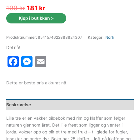
Opprinnelig
Nåværende
199
kr
181
kr
pris
pris
Kjøp i butikken >
var:
er:
199 kr.
181 kr.
Produktnummer:
8541574622883824307
Kategori:
Norli
Del nå!
Facebook
Messenger
Email
Dette er beste pris akkurat nå.
Beskrivelse
Lille tre er en vakker bildebok med rim og klaffer som følger
naturen gjennom året. Det lille frøet som ligger og venter i
jorda, vokser opp og blir et tre med frukt – til glede for fugler,
insekter og andre dyr. Boka har 25 klaffer – løft på klaffene og