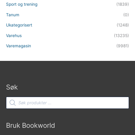
Sport og trening
(1839)
Tanum
(0)
Ukategorisert
(1248)
Varehus
(13235)
Varemagasin
(9981)
Søk
Products
search
Bruk Bookworld