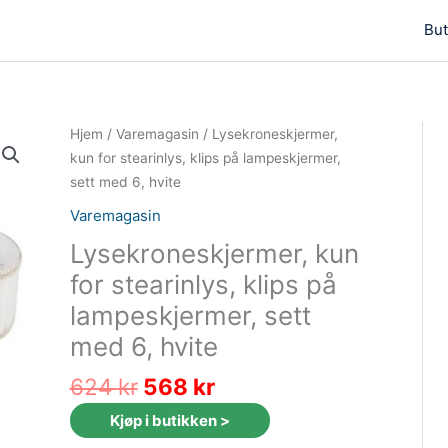
But
Hjem
/
Varemagasin
/ Lysekroneskjermer,
kun for stearinlys, klips på lampeskjermer,
sett med 6, hvite
Varemagasin
Lysekroneskjermer, kun
for stearinlys, klips på
lampeskjermer, sett
med 6, hvite
Opprinnelig
Nåværende
624
kr
568
kr
pris
pris
Kjøp i butikken >
var:
er: