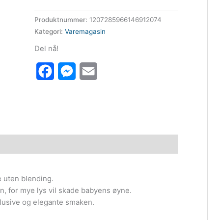
624 kr.
568 kr.
Produktnummer:
1207285966146912074
Kategori:
Varemagasin
Del nå!
Facebook
Messenger
Email
 uten blending.
rn, for mye lys vil skade babyens øyne.
klusive og elegante smaken.