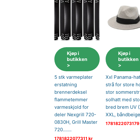
Kjøp i
Kjøp i
butikken
butikken
>
>
5 stk varmeplater
Xxl Panama-hatt
erstatning
strå for store h
brennerdeksel
stor sommerst
flammetemmer
solhatt med sto
varmeskjold for
bred brem UV 
deler Nexgrill 720-
XXL, båndbeige
0830H, Grill Master
178182207317
720…….
1781822077311
kr