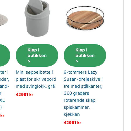
Kjøp i
Kjøp i
butikken
butikken
>
>
er i
Mini søppelbøtte i
9-tommers Lazy
oder,
plast for skrivebord
Susan-dreieskive i
rand-
med svinglokk, grå
tre med stålkanter,
r
360 graders
42991
kr
(XL
roterende skap,
)
spiskammer,
kjøkken
9
kr
42991
kr