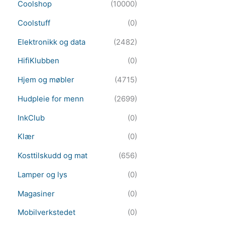
Coolshop
(10000)
Coolstuff
(0)
Elektronikk og data
(2482)
HifiKlubben
(0)
Hjem og møbler
(4715)
Hudpleie for menn
(2699)
InkClub
(0)
Klær
(0)
Kosttilskudd og mat
(656)
Lamper og lys
(0)
Magasiner
(0)
Mobilverkstedet
(0)