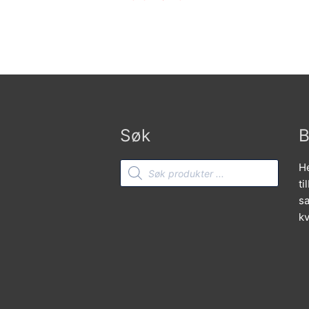
Søk
B
Products
He
search
ti
sa
kv