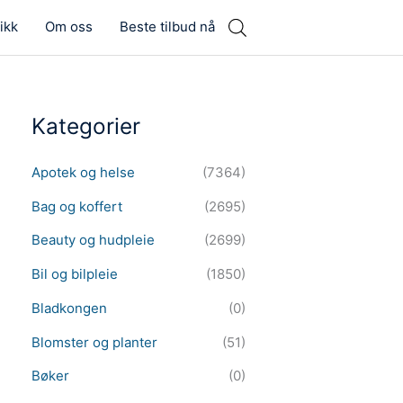
ikk
Om oss
Beste tilbud nå
Kategorier
Apotek og helse
(7364)
Bag og koffert
(2695)
Beauty og hudpleie
(2699)
Bil og bilpleie
(1850)
Bladkongen
(0)
Blomster og planter
(51)
Bøker
(0)