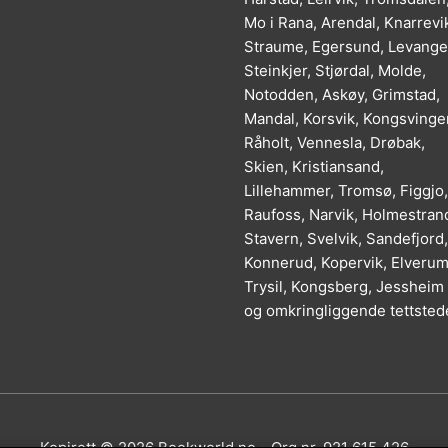
Mo i Rana, Arendal, Knarrevi
Straume, Egersund, Levange
Steinkjer, Stjørdal, Molde,
Notodden, Askøy, Grimstad,
Mandal, Korsvik, Kongsvinger
Råholt, Vennesla, Drøbak,
Skien, Kristiansand,
Lillehammer, Tromsø, Figgjo,
Raufoss, Narvik, Holmestran
Stavern, Svelvik, Sandefjord,
Konnerud, Kopervik, Elverum
Trysil, Kongsberg, Jessheim
og omkringliggende tettsted
Kopirett © 2026
Bookworld.no
- Org.nr. 921 615 426