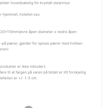
elder hovedsakelig for krystall stearinlys
or hjemmet, hotellet osv.
x110mm(øvre åpen diameter x nedre åpen
r -på pærer, gjelder for spisse pærer med hvilken
æren)
produkter er ikke inkludert.
re til at fargen på varen på bildet er litt forskjellig
ålefeilen er +/- 1-3 cm.