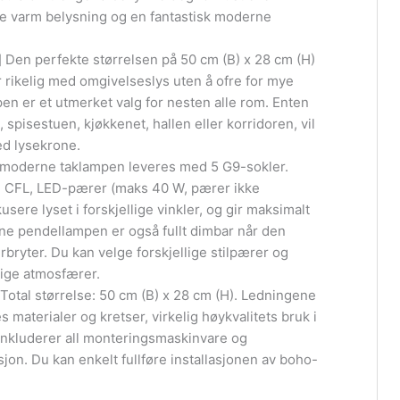
nge varm belysning og en fantastisk moderne
 Den perfekte størrelsen på 50 cm (B) x 28 cm (H)
r rikelig med omgivelseslys uten å ofre for mye
en er et utmerket valg for nesten alle rom. Enten
 spisestuen, kjøkkenet, hallen eller korridoren, vil
ed lysekrone.
moderne taklampen leveres med 5 G9-sokler.
, CFL, LED-pærer (maks 40 W, pærer ikke
usere lyset i forskjellige vinkler, og gir maksimalt
nne pendellampen er også fullt dimbar når den
yter. Du kan velge forskjellige stilpærer og
lige atmosfærer.
 Total størrelse: 50 cm (B) x 28 cm (H). Ledningene
materialer og kretser, virkelig høykvalitets bruk i
 inkluderer all monteringsmaskinvare og
sjon. Du kan enkelt fullføre installasjonen av boho-