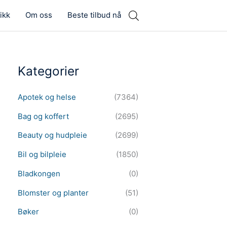
ikk
Om oss
Beste tilbud nå
Kategorier
Apotek og helse
(7364)
Bag og koffert
(2695)
Beauty og hudpleie
(2699)
Bil og bilpleie
(1850)
Bladkongen
(0)
Blomster og planter
(51)
Bøker
(0)