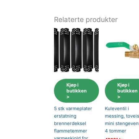
Relaterte produkter
Kjøp i
Kjøp i
butikken
butikken
>
>
5 stk varmeplater
Kuleventil i
erstatning
messing, tovei
brennerdeksel
mini stengevent
flammetemmer
4 tommer
varmeskjold for