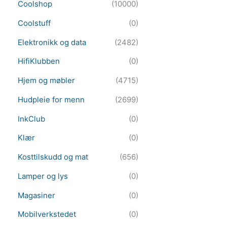
Coolshop
(10000)
Coolstuff
(0)
Elektronikk og data
(2482)
HifiKlubben
(0)
Hjem og møbler
(4715)
Hudpleie for menn
(2699)
InkClub
(0)
Klær
(0)
Kosttilskudd og mat
(656)
Lamper og lys
(0)
Magasiner
(0)
Mobilverkstedet
(0)