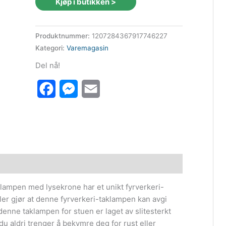
Kjøp i butikken >
Produktnummer:
1207284367917746227
Kategori:
Varemagasin
Del nå!
Facebook
Messenger
Email
klampen med lysekrone har et unikt fyrverkeri-
ller gjør at denne fyrverkeri-taklampen kan avgi
enne taklampen for stuen er laget av slitesterkt
 du aldri trenger å bekymre deg for rust eller