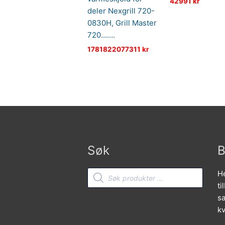
42991
kr
deler Nexgrill 720-
0830H, Grill Master
720…….
1781822077311
kr
Søk
B
Products
He
search
ti
sa
kv