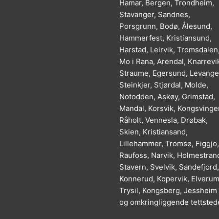
Hamar, Bergen, Trondheim,
Stavanger, Sandnes,
Porsgrunn, Bodø, Ålesund,
Hammerfest, Kristiansund,
Harstad, Leirvik, Tromsdalen
Mo i Rana, Arendal, Knarrevi
Straume, Egersund, Levange
Steinkjer, Stjørdal, Molde,
Notodden, Askøy, Grimstad,
Mandal, Korsvik, Kongsvinger
Råholt, Vennesla, Drøbak,
Skien, Kristiansand,
Lillehammer, Tromsø, Figgjo,
Raufoss, Narvik, Holmestran
Stavern, Svelvik, Sandefjord,
Konnerud, Kopervik, Elverum
Trysil, Kongsberg, Jessheim
og omkringliggende tettsted