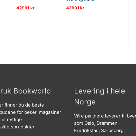
42991
kr
42991
kr
ruk Bookworld
Levering i hele
Norge
r finner du de beste
lbudene for bøker, magasiner
Våre partnere leverer til bye
mt nyttige
som Oslo, Drammen,
alitetsprodukter.
Fredrikstad, Sarpsborg,