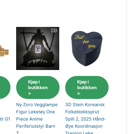
Kjøp i
Kjøp i
butikken
butikken
>
>
Ny Zoro Vegglampe
3D Stein Koreansk
s
Figur Leketøy One
Folkeblekksprut
il G1
Piece Anime
Spill 2, 2025 Hånd-
Periferiutstyr Barn
Øye Koordinasjon
T
Trening Leke