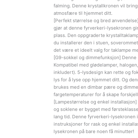
falming. Denne krystallkronen vil bri
atmosfære til hjemmet ditt.
[Perfekt størrelse og bred anvendelse]
gjør at denne fyrverkeri-lysekronen gi
plass. Den oppgraderte krystalltaklamp
du installerer den i stuen, soverommet,
det være et ideelt valg for taklampe m
[G9-sokkel og dimmefunksjon] Denne 
Kompatibel med glødelamper, halogen
inkludert). 5-lysdesign kan rette og fok
lys for å lyse opp hjemmet ditt. Og de
brukes med en dimbar pære og dimmerbr
fargetemperaturer for å skape forskjel
[Lampestørrelse og enkel installasjon]
og soklene er bygget med førsteklasses 
lang tid. Denne fyrverkeri-lysekronen
instruksjoner for rask og enkel installa
lysekronen på bare noen få minutter!