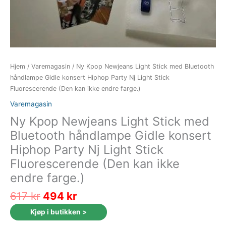
Hjem
/
Varemagasin
/ Ny Kpop Newjeans Light Stick med Bluetooth
håndlampe Gidle konsert Hiphop Party Nj Light Stick
Fluorescerende (Den kan ikke endre farge.)
Varemagasin
Ny Kpop Newjeans Light Stick med
Bluetooth håndlampe Gidle konsert
Hiphop Party Nj Light Stick
Fluorescerende (Den kan ikke
endre farge.)
Opprinnelig
Nåværende
617
kr
494
kr
pris
pris
Kjøp i butikken >
var:
er: