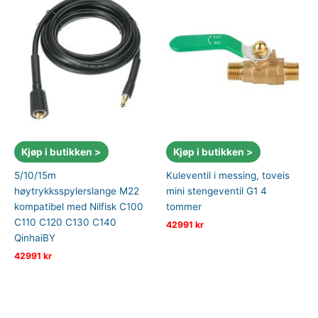
Kjøp i butikken >
Kjøp i butikken >
5/10/15m
Kuleventil i messing, toveis
høytrykksspylerslange M22
mini stengeventil G1 4
kompatibel med Nilfisk C100
tommer
C110 C120 C130 C140
42991
kr
QinhaiBY
42991
kr