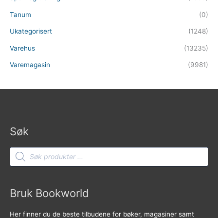
Tanum
(0)
Ukategorisert
(1248)
Varehus
(13235)
Varemagasin
(9981)
Søk
Products
search
Bruk Bookworld
Her finner du de beste tilbudene for bøker, magasiner samt