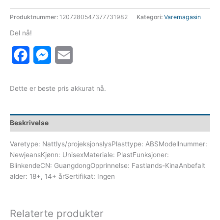
617 kr.
494 kr.
Produktnummer:
1207280547377731982
Kategori:
Varemagasin
Del nå!
Facebook
Messenger
Email
Dette er beste pris akkurat nå.
Beskrivelse
Varetype: Nattlys/projeksjonslysPlasttype: ABSModellnummer:
NewjeansKjønn: UnisexMateriale: PlastFunksjoner:
BlinkendeCN: GuangdongOpprinnelse: Fastlands-KinaAnbefalt
alder: 18+, 14+ årSertifikat: Ingen
Relaterte produkter