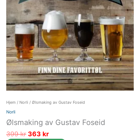
Hjem
/
Norli
/ Ølsmaking av Gustav Foseid
Norli
Ølsmaking av Gustav Foseid
Opprinnelig
Nåværende
399
kr
363
kr