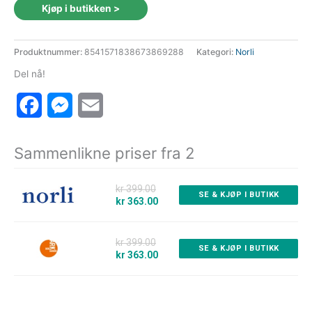
pris
pris
Kjøp i butikken >
var:
er:
399 kr.
363 kr.
Produktnummer:
8541571838673869288
Kategori:
Norli
Del nå!
Facebook
Messenger
Email
Sammenlikne priser fra 2
kr 399.00
SE & KJØP I BUTIKK
kr 363.00
kr 399.00
SE & KJØP I BUTIKK
kr 363.00