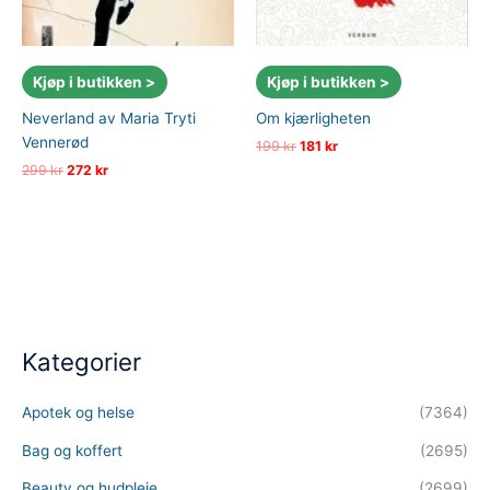
Kjøp i butikken >
Kjøp i butikken >
Neverland av Maria Tryti
Om kjærligheten
Vennerød
Opprinnelig
Nåværende
199
kr
181
kr
pris
pris
Opprinnelig
Nåværende
299
kr
272
kr
var:
er:
pris
pris
199 kr.
181 kr.
var:
er:
299 kr.
272 kr.
Kategorier
Apotek og helse
(7364)
Bag og koffert
(2695)
Beauty og hudpleie
(2699)