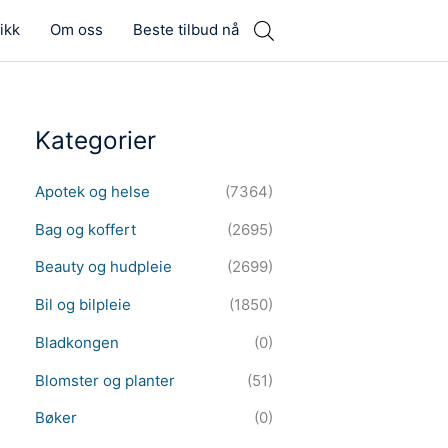
ikk
Om oss
Beste tilbud nå
Kategorier
Apotek og helse
(7364)
Bag og koffert
(2695)
Beauty og hudpleie
(2699)
Bil og bilpleie
(1850)
Bladkongen
(0)
Blomster og planter
(51)
Bøker
(0)