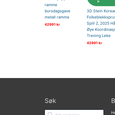
>
ramme
bursdagsgave
3D Stein Korea
metall ramme
Folkeblekkspru
Spill 2, 2025 H
42991
kr
Øye Koordinasj
Trening Leke
42991
kr
Søk
B
Products
He