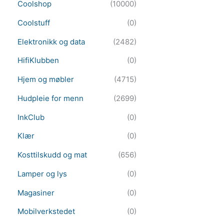
Coolshop
(10000)
Coolstuff
(0)
Elektronikk og data
(2482)
HifiKlubben
(0)
Hjem og møbler
(4715)
Hudpleie for menn
(2699)
InkClub
(0)
Klær
(0)
Kosttilskudd og mat
(656)
Lamper og lys
(0)
Magasiner
(0)
Mobilverkstedet
(0)