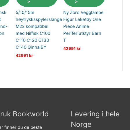
>
>
nsk
5/10/15m
Ny Zoro Vegglampe
t
høytrykksspylerslange
Figur Leketøy One
ånd-
M22 kompatibel
Piece Anime
on
med Nilfisk C100
Periferiutstyr Barn
C110 C120 C130
T
C140 QinhaiBY
42991
kr
42991
kr
ruk Bookworld
Levering i hele
Norge
r finner du de beste