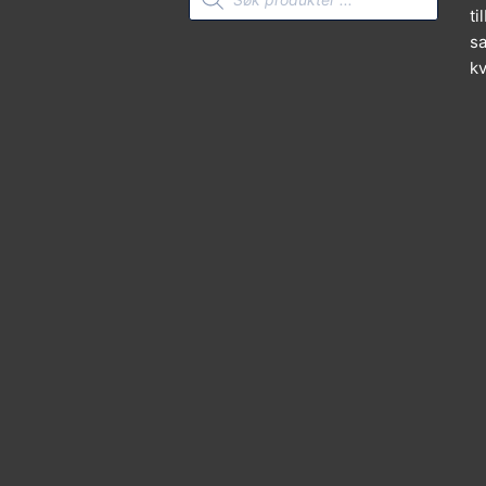
search
ti
sa
kv