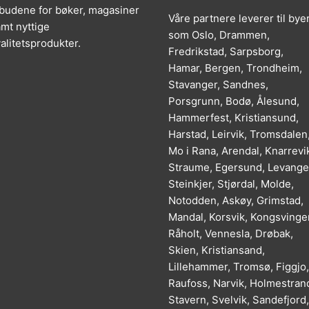
lbudene for bøker, magasiner
Våre partnere leverer til bye
mt nyttige
som Oslo, Drammen,
alitetsprodukter.
Fredrikstad, Sarpsborg,
Hamar, Bergen, Trondheim,
Stavanger, Sandnes,
Porsgrunn, Bodø, Ålesund,
Hammerfest, Kristiansund,
Harstad, Leirvik, Tromsdalen
Mo i Rana, Arendal, Knarrevi
Straume, Egersund, Levange
Steinkjer, Stjørdal, Molde,
Notodden, Askøy, Grimstad,
Mandal, Korsvik, Kongsvinger
Råholt, Vennesla, Drøbak,
Skien, Kristiansand,
Lillehammer, Tromsø, Figgjo,
Raufoss, Narvik, Holmestran
Stavern, Svelvik, Sandefjord,