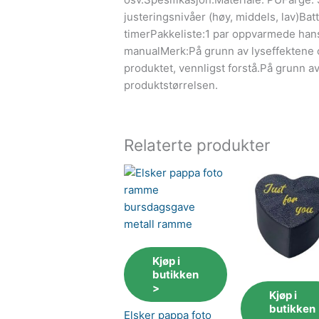
justeringsnivåer (høy, middels, lav)Bat
timerPakkeliste:1 par oppvarmede hans
manualMerk:På grunn av lyseffektene og
produktet, vennligst forstå.På grunn av
produktstørrelsen.
Relaterte produkter
Kjøp i
butikken
>
Kjøp i
butikken
Elsker pappa foto