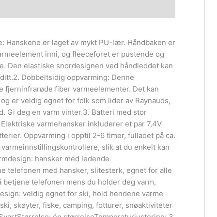
e: Hanskene er laget av mykt PU-lær. Håndbaken er
 varmeelement inni, og fleeceforet er pustende og
nde. Den elastiske snordesignen ved håndleddet kan
t ditt.2. Dobbeltsidig oppvarming: Denne
e fjerninfrarøde fiber varmeelementer. Det kan
og er veldig egnet for folk som lider av Raynauds,
dd. Gi deg en varm vinter.3. Batteri med stor
 Elektriske varmehansker inkluderer et par 7,4V
ier. Oppvarming i opptil 2-6 timer, fulladet på ca.
varmeinnstillingskontrollere, slik at du enkelt kan
ermdesign: hansker med ledende
e telefonen med hansker, slitesterk, egnet for alle
 å betjene telefonen mens du holder deg varm,
design: veldig egnet for ski, hold hendene varme
i, skøyter, fiske, camping, fotturer, snøaktiviteter
SvartStørrelse: én størrelseTemperaturjustering: 3