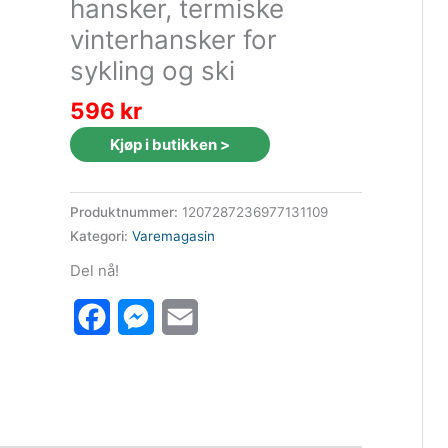
hansker, termiske
vinterhansker for
sykling og ski
596
kr
Kjøp i butikken >
Produktnummer:
1207287236977131109
Kategori:
Varemagasin
Del nå!
Facebook
Messenger
Email