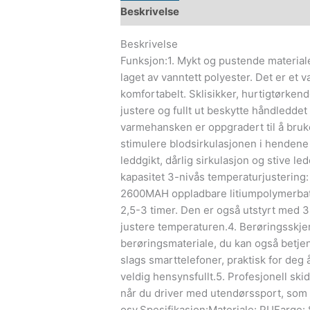
Beskrivelse
Beskrivelse
Funksjon:1. Mykt og pustende material
laget av vanntett polyester. Det er et
komfortabelt. Sklisikker, hurtigtørke
justere og fullt ut beskytte håndledde
varmehansken er oppgradert til å bruk
stimulere blodsirkulasjonen i hendene 
leddgikt, dårlig sirkulasjon og stive le
kapasitet 3-nivås temperaturjustering:
2600MAH oppladbare litiumpolymerbatter
2,5-3 timer. Den er også utstyrt med 3 
justere temperaturen.4. Berøringsskj
berøringsmateriale, du kan også betjen
slags smarttelefoner, praktisk for deg
veldig hensynsfullt.5. Profesjonell ski
når du driver med utendørssport, som sk
osv.Spesifikasjon:Materiale: PUFarge: 