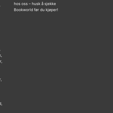
hos oss – husk å sjekke
r
Bookworld før du kjøper!
,
k,
r,
,
d,