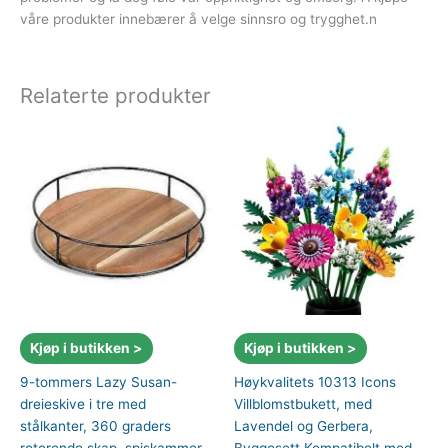
våre produkter innebærer å velge sinnsro og trygghet.n
Relaterte produkter
Kjøp i butikken >
Kjøp i butikken >
9-tommers Lazy Susan-
Høykvalitets 10313 Icons
dreieskive i tre med
Villblomstbukett, med
stålkanter, 360 graders
Lavendel og Gerbera,
roterende skap, spiskammer,
Byggesett Kompatibelt med