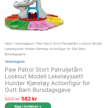
Hjem
/
Varemagasin
/ Paw Patrol Stort Patruljetårn Lookout Modell
Leketøyssett Hunder Kjøretøy Actionfigur for Gutt Barn
Bursdagsgave
Varemagasin
Paw Patrol Stort Patruljetårn
Lookout Modell Leketøyssett
Hunder Kjøretøy Actionfigur for
Gutt Barn Bursdagsgave
Opprinnelig
Nåværende
593
kr
582
kr
pris
pris
Kjøp i butikken >