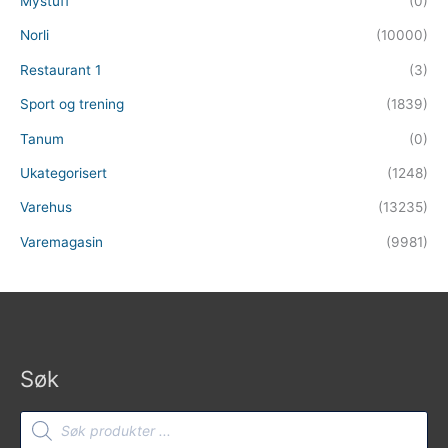
Mystuff
(0)
Norli
(10000)
Restaurant 1
(3)
Sport og trening
(1839)
Tanum
(0)
Ukategorisert
(1248)
Varehus
(13235)
Varemagasin
(9981)
Søk
Products
search