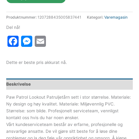
var:
er:
593 kr.
582 kr.
Produktnummer:
1207288435005837441
Kategori:
Varemagasin
Del nå!
Facebook
Messenger
Email
Dette er beste pris akkurat nå.
Beskrivelse
Paw Patrol Lookout Patruljetårn sett i stor størrelse. Materiale:
Ny design og høy kvalitet. Materiale: Miljøvennlig PVC.
Størrelse: som bilde. Profesjonelt serviceteam, vennligst
kontakt oss hvis du har noen ønsker.
Vårt kundeserviceteam består av erfarne, profesjonelle og
ansvarlige ansatte. De vil gjøre sitt beste for å løse dine
problemer og la deg føle vår oppriktighet og omsorg. Å kjøpe