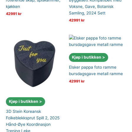
kjøkken
Voksne, Gave, Botanisk
Samling, 2024 Sett
42991
kr
42991
kr
Kjøp i butikken >
Elsker pappa foto ramme
bursdagsgave metall ramme
42991
kr
Kjøp i butikken >
3D Stein Koreansk
Folkeblekksprut Spill 2, 2025
Hånd-Øye Koordinasjon
Trening Leke