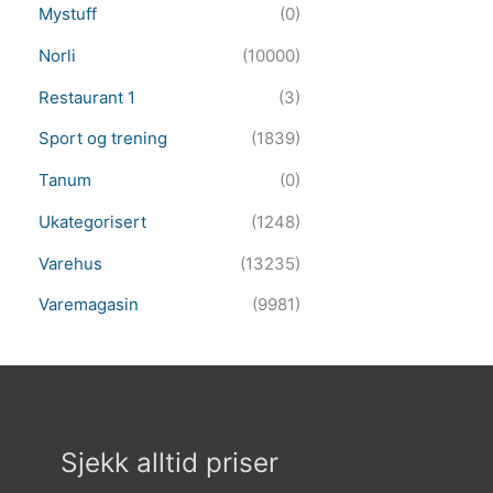
Mystuff
(0)
Norli
(10000)
Restaurant 1
(3)
Sport og trening
(1839)
Tanum
(0)
Ukategorisert
(1248)
Varehus
(13235)
Varemagasin
(9981)
Sjekk alltid priser