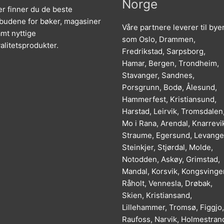
Norge
r finner du de beste
lbudene for bøker, magasiner
Våre partnere leverer til bye
mt nyttige
som Oslo, Drammen,
alitetsprodukter.
Fredrikstad, Sarpsborg,
Hamar, Bergen, Trondheim,
Stavanger, Sandnes,
Porsgrunn, Bodø, Ålesund,
Hammerfest, Kristiansund,
Harstad, Leirvik, Tromsdalen
Mo i Rana, Arendal, Knarrevi
Straume, Egersund, Levange
Steinkjer, Stjørdal, Molde,
Notodden, Askøy, Grimstad,
Mandal, Korsvik, Kongsvinger
Råholt, Vennesla, Drøbak,
Skien, Kristiansand,
Lillehammer, Tromsø, Figgjo,
Raufoss, Narvik, Holmestran