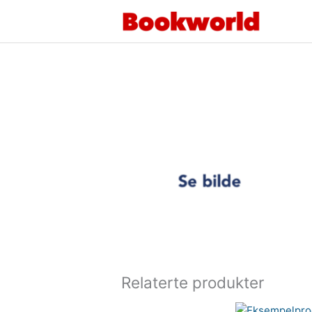
Hopp
rett
til
innholdet
Relaterte produkter