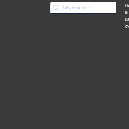
Products
He
search
ti
sa
kv