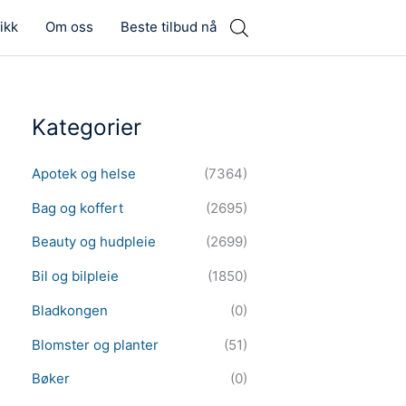
ikk
Om oss
Beste tilbud nå
Kategorier
Apotek og helse
(7364)
Bag og koffert
(2695)
Beauty og hudpleie
(2699)
Bil og bilpleie
(1850)
Bladkongen
(0)
Blomster og planter
(51)
Bøker
(0)