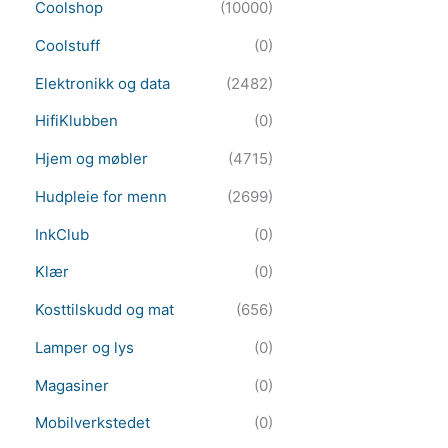
Coolshop
(10000)
Coolstuff
(0)
Elektronikk og data
(2482)
HifiKlubben
(0)
Hjem og møbler
(4715)
Hudpleie for menn
(2699)
InkClub
(0)
Klær
(0)
Kosttilskudd og mat
(656)
Lamper og lys
(0)
Magasiner
(0)
Mobilverkstedet
(0)