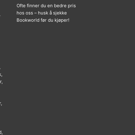
Ofte finner du en bedre pris
hos oss – husk å sjekke
r
Bookworld før du kjøper!
,
k,
r,
,
d,