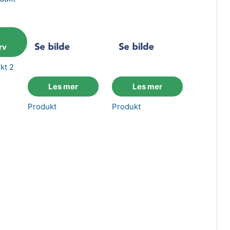
rv
kt 2
Les mer
Les mer
Produkt
Produkt