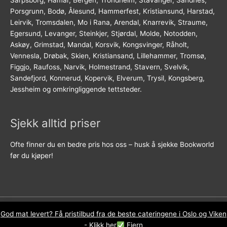
Sarpsborg, Hamar, Bergen, Trondheim, Stavanger, Sandnes,
Porsgrunn, Bodø, Ålesund, Hammerfest, Kristiansund, Harstad,
Leirvik, Tromsdalen, Mo i Rana, Arendal, Knarrevik, Straume,
Egersund, Levanger, Steinkjer, Stjørdal, Molde, Notodden,
Askøy, Grimstad, Mandal, Korsvik, Kongsvinger, Råholt,
Vennesla, Drøbak, Skien, Kristiansand, Lillehammer, Tromsø,
Figgjo, Raufoss, Narvik, Holmestrand, Stavern, Svelvik,
Sandefjord, Konnerud, Kopervik, Elverum, Trysil, Kongsberg,
Jessheim og omkringliggende tettsteder.
Sjekk alltid priser
Ofte finner du en bedre pris hos oss – husk å sjekke Bookworld
før du kjøper!
God mat levert? Få pristilbud fra de beste cateringene i Oslo og Viken
Kopirett © 2026
Bookworld.no
- Org.nr. 921 615 426
- Klikk her
Fjern