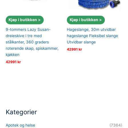
Kjøp i butikken >
Kjøp i butikken >
9-tommers Lazy Susan-
Hageslange, 30m utvidbar
dreieskive i tre med
hageslange Fleksibel slange
stålkanter, 360 graders
Utvidbar slange
roterende skap, spiskammer,
42991
kr
kjøkken
42991
kr
Kategorier
Apotek og helse
(7364)