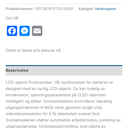
Produktnummer:
1207287870732142051
Kategori:
Varemagasin
Del nå!
Facebook
Messenger
Email
Dette er beste pris akkurat nå.
Beskrivelse
LCD-skjerm Punktsveiser: Vår punktsveiser for batterier er
designet med en synlig LCD-skjerm. Du kan tydelig se
kondensator, spenningsparametere på OLED-skjermen.
Intelligent og sikker: Sveisemaskinen kontrollerer nøyaktig
utgangsstrømmen til MOS-røret gjennom single-chip
mikrodatamaskinen for å få nikkelarket sveiset fast.
Sveisemaskinen støtter automatisk arbeidsmodus, justering av
utgangsstørrelse, forsinkelsesinnstilling, overvåking av