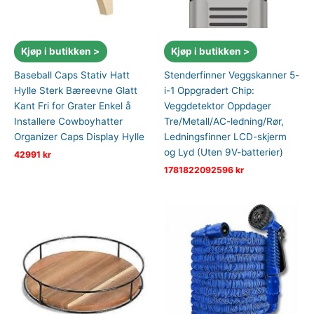
Kjøp i butikken >
Kjøp i butikken >
Baseball Caps Stativ Hatt
Stenderfinner Veggskanner 5-
Hylle Sterk Bæreevne Glatt
i-1 Oppgradert Chip:
Kant Fri for Grater Enkel å
Veggdetektor Oppdager
Installere Cowboyhatter
Tre/Metall/AC-ledning/Rør,
Organizer Caps Display Hylle
Ledningsfinner LCD-skjerm
og Lyd (Uten 9V-batterier)
42991
kr
1781822092596
kr