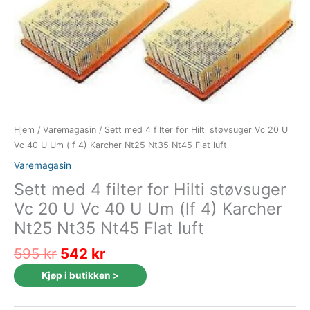
Hjem
/
Varemagasin
/ Sett med 4 filter for Hilti støvsuger Vc 20 U
Vc 40 U Um (lf 4) Karcher Nt25 Nt35 Nt45 Flat luft
Varemagasin
Sett med 4 filter for Hilti støvsuger
Vc 20 U Vc 40 U Um (lf 4) Karcher
Nt25 Nt35 Nt45 Flat luft
Opprinnelig
Nåværende
595
kr
542
kr
pris
pris
Kjøp i butikken >
var:
er:
595 kr.
542 kr.