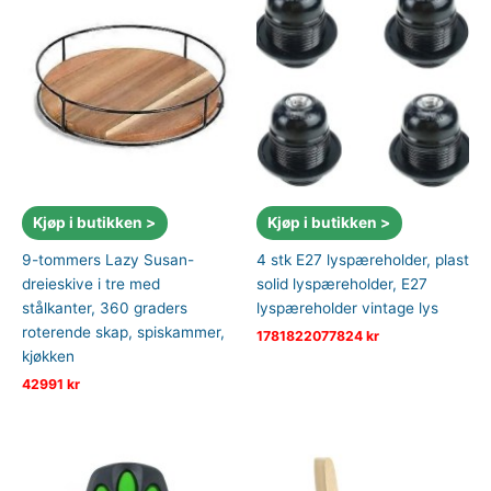
Kjøp i butikken >
Kjøp i butikken >
9-tommers Lazy Susan-
4 stk E27 lyspæreholder, plast
dreieskive i tre med
solid lyspæreholder, E27
stålkanter, 360 graders
lyspæreholder vintage lys
roterende skap, spiskammer,
1781822077824
kr
kjøkken
42991
kr