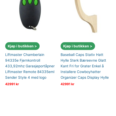
Kjøp i butikken >
Kjøp i butikken >
Liftmaster Chamberlain
Baseball Caps Stativ Hatt
94335e Fjernkontroll
Hylle Sterk Bæreevne Glatt
433,92mhz Garasjeportåpner
Kant Fri for Grater Enkel å
Liftmaster Remote 84335eml
Installere Cowboyhatter
Sender Style 4 med logo
Organizer Caps Display Hylle
42991
kr
42991
kr