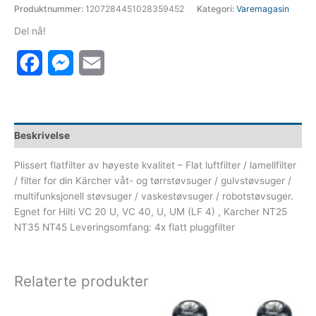
Produktnummer:
1207284451028359452
Kategori:
Varemagasin
Del nå!
Facebook
Messenger
Email
Beskrivelse
Plissert flatfilter av høyeste kvalitet – Flat luftfilter / lamellfilter
/ filter for din Kärcher våt- og tørrstøvsuger / gulvstøvsuger /
multifunksjonell støvsuger / vaskestøvsuger / robotstøvsuger.
Egnet for Hilti VC 20 U, VC 40, U, UM (LF 4) , Karcher NT25
NT35 NT45 Leveringsomfang: 4x flatt pluggfilter
Relaterte produkter