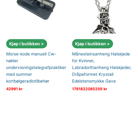
Kjøp i butikken >
Kjøp i butikken >
Morse-kode manuell Cw-
Månesteinsanheng Halskjede
nøkler
for Kvinner,
undervisningstelegrafpraktiker
Labradorittanheng Halskjeder,
med summer
Dråpeformet Krystall
kortbølgeradiotilbehør
Edelstensmykke Gave
42991
kr
1781822085205
kr