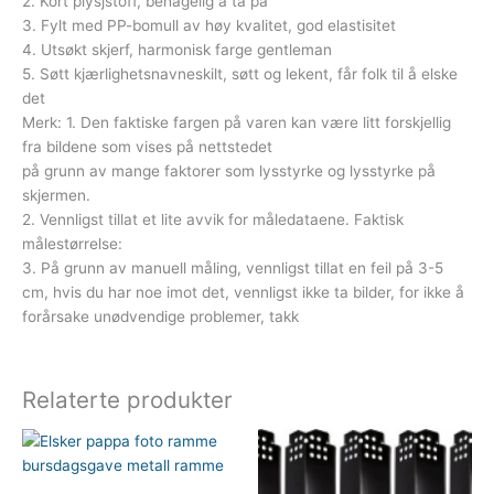
2. Kort plysjstoff, behagelig å ta på
3. Fylt med PP-bomull av høy kvalitet, god elastisitet
4. Utsøkt skjerf, harmonisk farge gentleman
5. Søtt kjærlighetsnavneskilt, søtt og lekent, får folk til å elske
det
Merk: 1. Den faktiske fargen på varen kan være litt forskjellig
fra bildene som vises på nettstedet
på grunn av mange faktorer som lysstyrke og lysstyrke på
skjermen.
2. Vennligst tillat et lite avvik for måledataene. Faktisk
målestørrelse:
3. På grunn av manuell måling, vennligst tillat en feil på 3-5
cm, hvis du har noe imot det, vennligst ikke ta bilder, for ikke å
forårsake unødvendige problemer, takk
Relaterte produkter