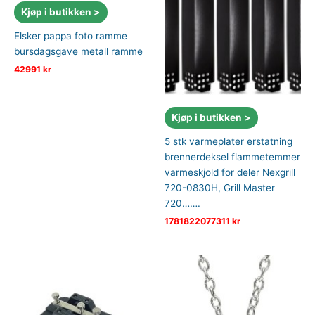
Kjøp i butikken >
Elsker pappa foto ramme
bursdagsgave metall ramme
42991
kr
Kjøp i butikken >
5 stk varmeplater erstatning
brennerdeksel flammetemmer
varmeskjold for deler Nexgrill
720-0830H, Grill Master
720…….
1781822077311
kr