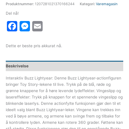
Produktnummer:
1207281021370166244
Kategori:
Varemagasin
Del nå!
Facebook
Messenger
Email
Dette er beste pris akkurat nå.
Beskrivelse
Interaktiv Buzz Lightyear: Denne Buzz Lightyear-actionfiguren
bringer Toy Story-lekene til live. Trykk på de blå, røde og
grønne knappene for å høre levende lydeffekter. Vingeslipp og
lasereffekter: Trykk på knappen for et spennende vingeslipp og
blinkende laserlys. Denne actionfylte funksjonen gjør den til et
ideelt valg blant Buzz Lightyear-leker. Vingene kan trekkes inn
ved å bøye armene, og armene kan svinge frem og tilbake for
å kontrollere lyden. Armene kan rotere 360 grader. Føttene kan
stå stødig. Disse funksjonene gjør den til en enestående Buzz-