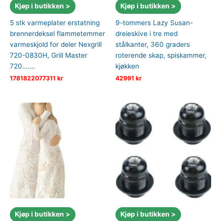
Kjøp i butikken >
Kjøp i butikken >
5 stk varmeplater erstatning
9-tommers Lazy Susan-
brennerdeksel flammetemmer
dreieskive i tre med
varmeskjold for deler Nexgrill
stålkanter, 360 graders
720-0830H, Grill Master
roterende skap, spiskammer,
720…….
kjøkken
1781822077311
kr
42991
kr
Kjøp i butikken >
Kjøp i butikken >