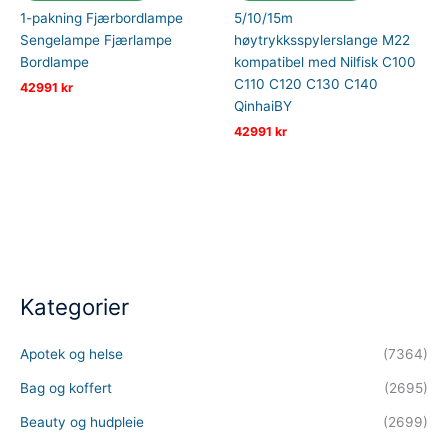
1-pakning Fjærbordlampe
5/10/15m
Sengelampe Fjærlampe
høytrykksspylerslange M22
Bordlampe
kompatibel med Nilfisk C100
C110 C120 C130 C140
42991
kr
QinhaiBY
42991
kr
Kategorier
Apotek og helse
(7364)
Bag og koffert
(2695)
Beauty og hudpleie
(2699)