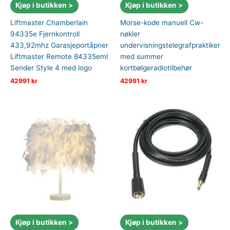
Kjøp i butikken >
Kjøp i butikken >
Liftmaster Chamberlain
Morse-kode manuell Cw-
94335e Fjernkontroll
nøkler
433,92mhz Garasjeportåpner
undervisningstelegrafpraktiker
Liftmaster Remote 84335eml
med summer
Sender Style 4 med logo
kortbølgeradiotilbehør
42991
kr
42991
kr
Kjøp i butikken >
Kjøp i butikken >