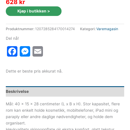
628
kr
Kjøp i butikken >
Produktnummer:
1207285284170014274
Kategori:
Varemagasin
Del nå!
Facebook
Messenger
Email
Dette er beste pris akkurat nå.
Beskrivelse
Mål: 40 x 15 x 28 centimeter (L x B x H). Stor kapasitet, flere
rom kan enkelt holde kosmetikk, mobiltelefoner, iPad mini og
paraply eller andre daglige nødvendigheter, og holde dem
organisert.
Høykvalitets skinnoppflate gir ekstra komfort, glatt tekstur,