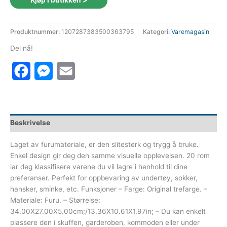
Kjøp i butikken >
Produktnummer:
1207287383500363795
Kategori:
Varemagasin
Del nå!
Facebook
Messenger
Email
Beskrivelse
Laget av furumateriale, er den slitesterk og trygg å bruke.
Enkel design gir deg den samme visuelle opplevelsen. 20 rom
lar deg klassifisere varene du vil lagre i henhold til dine
preferanser. Perfekt for oppbevaring av undertøy, sokker,
hansker, sminke, etc. Funksjoner – Farge: Original trefarge. –
Materiale: Furu. – Størrelse:
34.00X27.00X5.00cm;/13.36X10.61X1.97in; – Du kan enkelt
plassere den i skuffen, garderoben, kommoden eller under