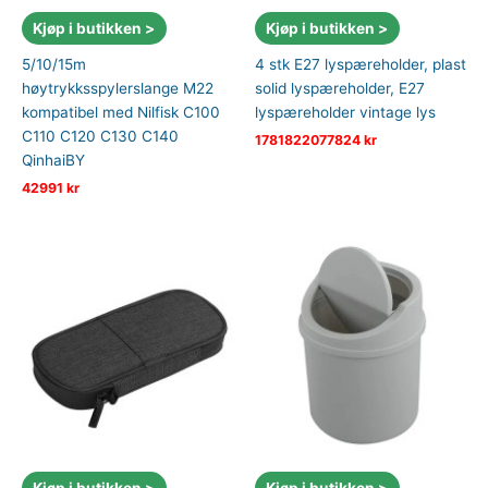
Kjøp i butikken >
Kjøp i butikken >
5/10/15m
4 stk E27 lyspæreholder, plast
høytrykksspylerslange M22
solid lyspæreholder, E27
kompatibel med Nilfisk C100
lyspæreholder vintage lys
C110 C120 C130 C140
1781822077824
kr
QinhaiBY
42991
kr
Kjøp i butikken >
Kjøp i butikken >