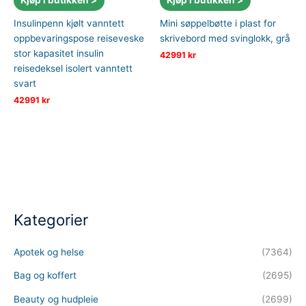
Insulinpenn kjølt vanntett
Mini søppelbøtte i plast for
oppbevaringspose reiseveske
skrivebord med svinglokk, grå
stor kapasitet insulin
42991
kr
reisedeksel isolert vanntett
svart
42991
kr
Kategorier
Apotek og helse
(7364)
Bag og koffert
(2695)
Beauty og hudpleie
(2699)