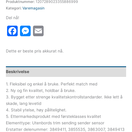
Produktnummer:
1207289023355886999
Kategori:
Varemagasin
Del nå!
Facebook
Messenger
Email
Dette er beste pris akkurat nå.
Beskrivelse
1. Fleksibel og enkel å bruke. Perfekt match med
2. Ny og fin kvalitet, holdbar å bruke.
3. Bygget etter strenge kvalitetskontrollstandarder. Ikke lett å
skade, lang levetid
4. Stabil ytelse, høy pålitelighet.
5. Ettermarkedsprodukt med førsteklasses kvalitet
Elementtype: Utenbords trim sending sender sensor
Erstatter delenummer: 3849411, 3855535, 3863007, 3849413