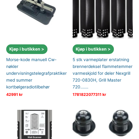
Kjøp i butikken >
Kjøp i butikken >
Morse-kode manuell Cw-
5 stk varmeplater erstatning
nøkler
brennerdeksel flammetemmer
undervisningstelegrafpraktiker
varmeskjold for deler Nexgrill
med summer
720-0830H, Grill Master
kortbølgeradiotilbehør
720…….
42991
kr
1781822077311
kr