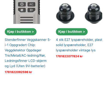
Kjøp i butikken >
Kjøp i butikken >
Stenderfinner Veggskanner 5-
4 stk E27 lyspæreholder, plast
i-1 Oppgradert Chip:
solid lyspæreholder, E27
Veggdetektor Oppdager
lyspæreholder vintage lys
Tre/Metall/AC-ledning/Rør,
1781822077824
kr
Ledningsfinner LCD-skjerm
og Lyd (Uten 9V-batterier)
1781822092596
kr