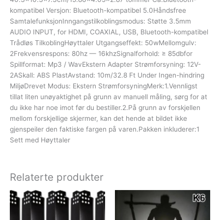
kompatibel Versjon: Bluetooth-kompatibel 5.0Håndsfree
SamtalefunksjonInngangstilkoblingsmodus: Støtte 3.5mm
AUDIO INPUT, for HDMI, COAXIAL, USB, Bluetooth-kompatibel
Trådløs TilkoblingHøyttaler Utgangseffekt: 50wMellomgulv:
2Frekvensrespons: 80hz — 16khzSignalforhold: ≥ 85dbfor
Spillformat: Mp3 / WavEkstern Adapter Strømforsyning: 12V-
2ASkall: ABS PlastAvstand: 10m/32.8 Ft Under Ingen-hindring
MiljøDrevet Modus: Ekstern StrømforsyningMerk:1.Vennligst
tillat liten unøyaktighet på grunn av manuell måling, sørg for at
du ikke har noe imot før du bestiller.2.På grunn av forskjellen
mellom forskjellige skjermer, kan det hende at bildet ikke
gjenspeiler den faktiske fargen på varen.Pakken inkluderer:1
Sett med Høyttaler
Relaterte produkter