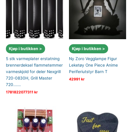
Kjøp i butikken >
Kjøp i butikken >
5 stk varmeplater erstatning
Ny Zoro Vegglampe Figur
brennerdeksel flammetemmer
Leketøy One Piece Anime
varmeskjold for deler Nexgrill
Periferiutstyr Barn T
720-0830H, Grill Master
42991
kr
720…….
1781822077311
kr