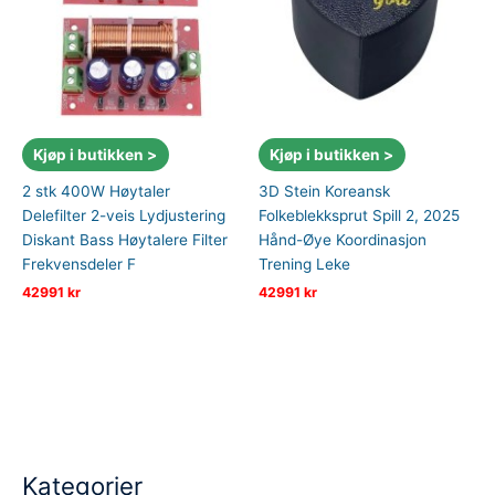
Kjøp i butikken >
Kjøp i butikken >
2 stk 400W Høytaler
3D Stein Koreansk
Delefilter 2-veis Lydjustering
Folkeblekksprut Spill 2, 2025
Diskant Bass Høytalere Filter
Hånd-Øye Koordinasjon
Frekvensdeler F
Trening Leke
42991
kr
42991
kr
Kategorier