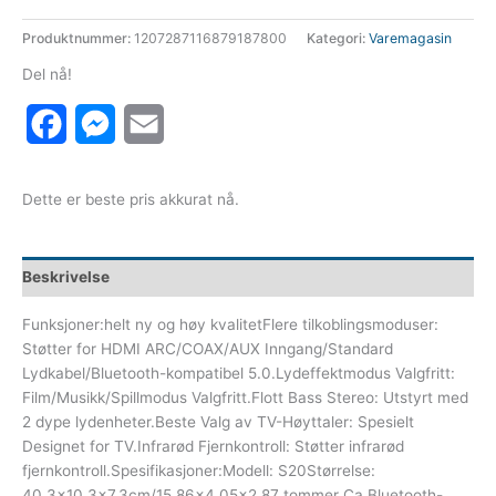
Produktnummer:
1207287116879187800
Kategori:
Varemagasin
Del nå!
Facebook
Messenger
Email
Dette er beste pris akkurat nå.
Beskrivelse
Funksjoner:helt ny og høy kvalitetFlere tilkoblingsmoduser:
Støtter for HDMI ARC/COAX/AUX Inngang/Standard
Lydkabel/Bluetooth-kompatibel 5.0.Lydeffektmodus Valgfritt:
Film/Musikk/Spillmodus Valgfritt.Flott Bass Stereo: Utstyrt med
2 dype lydenheter.Beste Valg av TV-Høyttaler: Spesielt
Designet for TV.Infrarød Fjernkontroll: Støtter infrarød
fjernkontroll.Spesifikasjoner:Modell: S20Størrelse:
40.3×10.3×7.3cm/15.86×4.05×2.87 tommer Ca.Bluetooth-