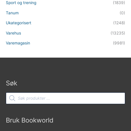
Sport og trening
(1839)
Tanum
(0)
Ukategorisert
(1248)
Varehus
(13235)
Varemagasin
(9981)
Søk
Products
search
Bruk Bookworld