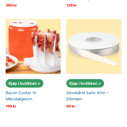
369
kr
129
kr
Kjøp i butikken >
Kjøp i butikken >
Bacon Cooker til
Gavebånd Satin 40m –
Mikrobølgeovn
Elfenben
199
kr
69
kr