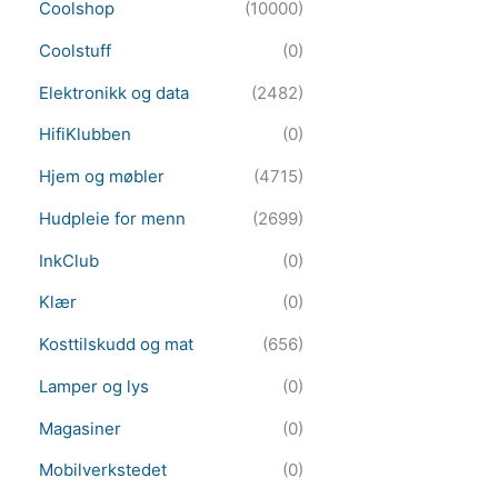
Coolshop
(10000)
Coolstuff
(0)
Elektronikk og data
(2482)
HifiKlubben
(0)
Hjem og møbler
(4715)
Hudpleie for menn
(2699)
InkClub
(0)
Klær
(0)
Kosttilskudd og mat
(656)
Lamper og lys
(0)
Magasiner
(0)
Mobilverkstedet
(0)