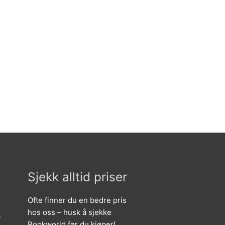
Sjekk alltid priser
Ofte finner du en bedre pris
hos oss – husk å sjekke
r
Bookworld før du kjøper!