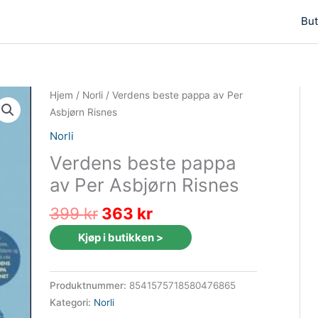
But
Hjem
/
Norli
/ Verdens beste pappa av Per
Asbjørn Risnes
Norli
Verdens beste pappa
av Per Asbjørn Risnes
Opprinnelig
Nåværende
399
kr
363
kr
pris
pris
Kjøp i butikken >
var:
er:
399 kr.
363 kr.
Produktnummer:
8541575718580476865
Kategori:
Norli