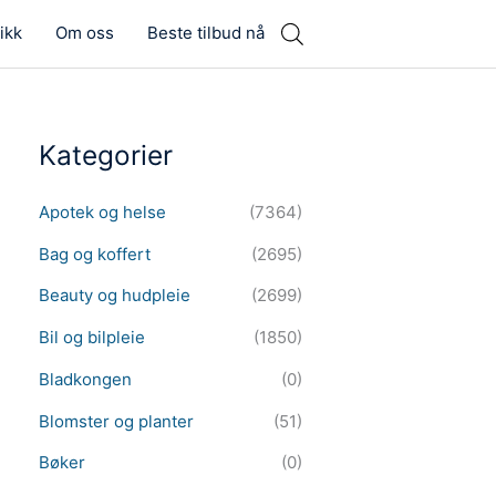
ikk
Om oss
Beste tilbud nå
Kategorier
Apotek og helse
(7364)
Bag og koffert
(2695)
Beauty og hudpleie
(2699)
Bil og bilpleie
(1850)
Bladkongen
(0)
Blomster og planter
(51)
Bøker
(0)