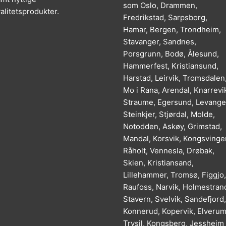
som Oslo, Drammen,
alitetsprodukter.
Fredrikstad, Sarpsborg,
Hamar, Bergen, Trondheim,
Stavanger, Sandnes,
Porsgrunn, Bodø, Ålesund,
Hammerfest, Kristiansund,
Harstad, Leirvik, Tromsdalen
Mo i Rana, Arendal, Knarrevi
Straume, Egersund, Levange
Steinkjer, Stjørdal, Molde,
Notodden, Askøy, Grimstad,
Mandal, Korsvik, Kongsvinger
Råholt, Vennesla, Drøbak,
Skien, Kristiansand,
Lillehammer, Tromsø, Figgjo,
Raufoss, Narvik, Holmestran
Stavern, Svelvik, Sandefjord,
Konnerud, Kopervik, Elverum
Trysil, Kongsberg, Jessheim