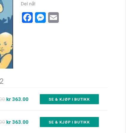
Del nå!
Facebook
Messenger
Email
 2
.00
kr 363.00
SE & KJØP I BUTIKK
.00
kr 363.00
SE & KJØP I BUTIKK