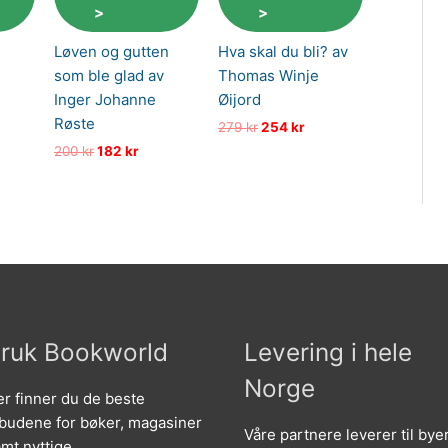
>
>
Løven og gutten
Hva skal du bli? av
som ble glad av
Thomas Winje
Inger Johanne
Øijord
ig
ærende
Røste
Opprinnelig
Nåværende
279
kr
254
kr
pris
pris
Opprinnelig
Nåværende
200
kr
182
kr
kr.
var:
er:
pris
pris
279 kr.
254 kr.
var:
er:
200 kr.
182 kr.
ruk Bookworld
Levering i hele
Norge
r finner du de beste
lbudene for bøker, magasiner
Våre partnere leverer til bye
mt nyttige