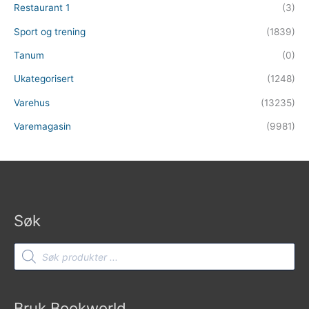
Restaurant 1
(3)
Sport og trening
(1839)
Tanum
(0)
Ukategorisert
(1248)
Varehus
(13235)
Varemagasin
(9981)
Søk
Products
search
Bruk Bookworld