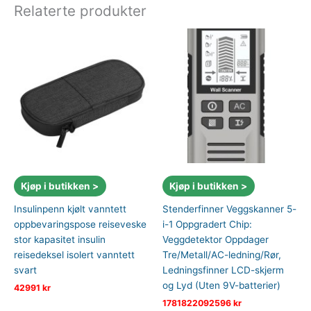
Relaterte produkter
Kjøp i butikken >
Kjøp i butikken >
Insulinpenn kjølt vanntett
Stenderfinner Veggskanner 5-
oppbevaringspose reiseveske
i-1 Oppgradert Chip:
stor kapasitet insulin
Veggdetektor Oppdager
reisedeksel isolert vanntett
Tre/Metall/AC-ledning/Rør,
svart
Ledningsfinner LCD-skjerm
og Lyd (Uten 9V-batterier)
42991
kr
1781822092596
kr