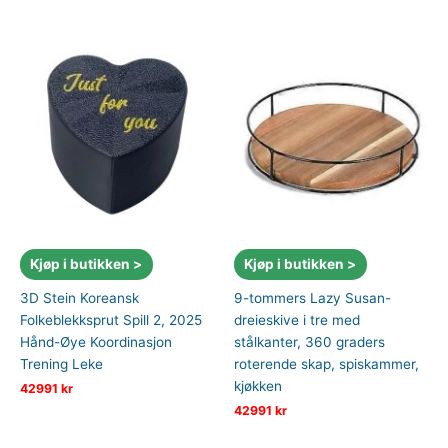
Kjøp i butikken >
Kjøp i butikken >
3D Stein Koreansk
9-tommers Lazy Susan-
Folkeblekksprut Spill 2, 2025
dreieskive i tre med
Hånd-Øye Koordinasjon
stålkanter, 360 graders
Trening Leke
roterende skap, spiskammer,
kjøkken
42991
kr
42991
kr